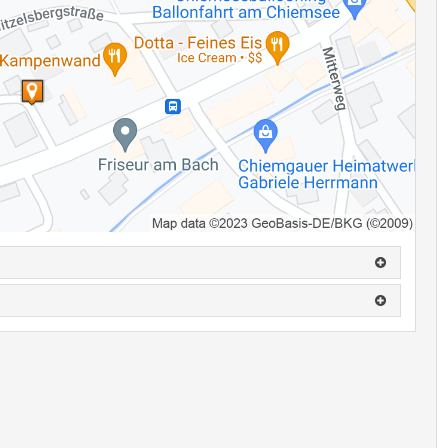
nende Hintergrundinformationen geben Einblicke in die Entstehung
ährend der regulären Öffnungszeiten des Rathauses kostenlos