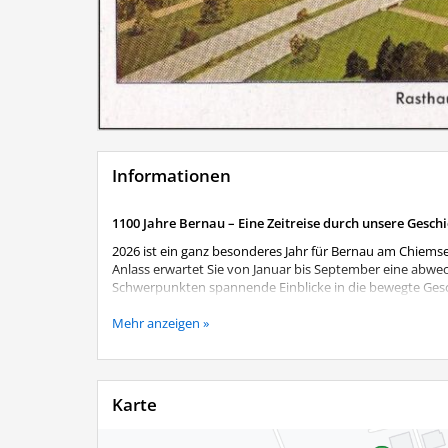
Informationen
1100 Jahre Bernau – Eine Zeitreise durch unsere Gesch
2026 ist ein ganz besonderes Jahr für Bernau am Chiemse
Anlass erwartet Sie von Januar bis September eine abwe
Schwerpunkten spannende Einblicke in die bewegte Gesch
Begeben Sie sich auf eine Zeitreise von den Anfängen b
Mehr anzeigen »
Perspektiven. Die Ausstellung verändert sich im Laufe d
wiederholter Besuch lohnt sich also.
Aktuelles Ausstellungsthema
Karte
Reichsautobahn und Rasthaus - Entstehung und Anfan
und Mobilität. Doch wie entstand die Reichsautobahn, un
jährigen Gemeindejubiläums widmet sich die aktuelle A