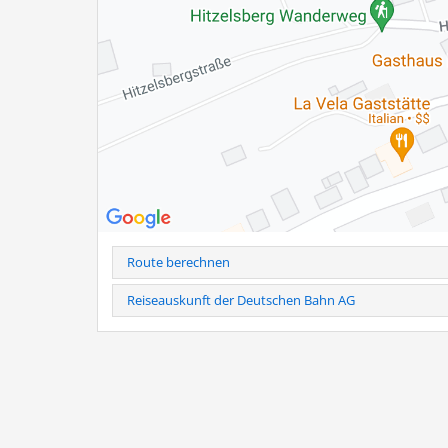
Bernauer Rasthauses. Historische Fotografien und span
und die ersten Jahre.
Die Ausstellungsreihe ist noch bis zum 11. September w
zugänglich.
Weitere Infos als PDF
Route berechnen
Reiseauskunft der Deutschen Bahn AG