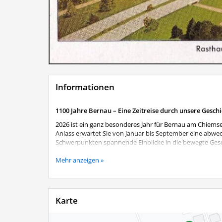
Informationen
1100 Jahre Bernau – Eine Zeitreise durch unsere Gesch
2026 ist ein ganz besonderes Jahr für Bernau am Chiemse
Anlass erwartet Sie von Januar bis September eine abwe
Schwerpunkten spannende Einblicke in die bewegte Gesch
Begeben Sie sich auf eine Zeitreise von den Anfängen b
Mehr anzeigen »
Perspektiven. Die Ausstellung verändert sich im Laufe d
wiederholter Besuch lohnt sich also.
Aktuelles Ausstellungsthema
Karte
Reichsautobahn und Rasthaus - Entstehung und Anfan
und Mobilität. Doch wie entstand die Reichsautobahn, un
jährigen Gemeindejubiläums widmet sich die aktuelle A