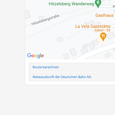
Bernauer Rasthauses. Historische Fotografien und span
und die ersten Jahre.
Die Ausstellungsreihe ist noch bis zum 11. September w
zugänglich.
Weitere Infos als PDF
Route berechnen
Reiseauskunft der Deutschen Bahn AG