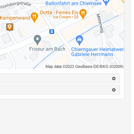
nende Hintergrundinformationen geben Einblicke in die Entstehung
ährend der regulären Öffnungszeiten des Rathauses kostenlos