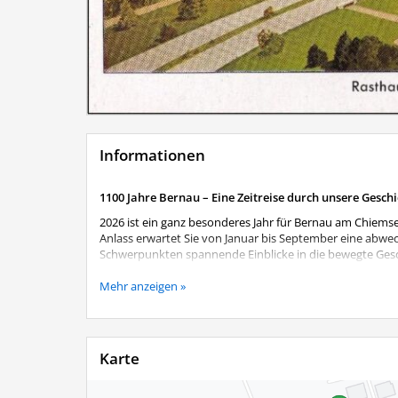
Informationen
1100 Jahre Bernau – Eine Zeitreise durch unsere Gesch
2026 ist ein ganz besonderes Jahr für Bernau am Chiemse
Anlass erwartet Sie von Januar bis September eine abwe
Schwerpunkten spannende Einblicke in die bewegte Gesch
Begeben Sie sich auf eine Zeitreise von den Anfängen b
Mehr anzeigen »
Perspektiven. Die Ausstellung verändert sich im Laufe d
wiederholter Besuch lohnt sich also.
Aktuelles Ausstellungsthema
Karte
Reichsautobahn und Rasthaus - Entstehung und Anfan
und Mobilität. Doch wie entstand die Reichsautobahn, un
jährigen Gemeindejubiläums widmet sich die aktuelle A