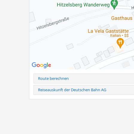
Bernauer Rasthauses. Historische Fotografien und span
und die ersten Jahre.
Die Ausstellungsreihe ist noch bis zum 11. September w
zugänglich.
Weitere Infos als PDF
Route berechnen
Reiseauskunft der Deutschen Bahn AG