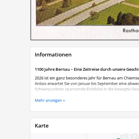
Informationen
1100 Jahre Bernau – Eine Zeitreise durch unsere Gesch
2026 ist ein ganz besonderes Jahr für Bernau am Chiemse
Anlass erwartet Sie von Januar bis September eine abwe
Schwerpunkten spannende Einblicke in die bewegte Gesch
Begeben Sie sich auf eine Zeitreise von den Anfängen b
Mehr anzeigen »
Perspektiven. Die Ausstellung verändert sich im Laufe d
wiederholter Besuch lohnt sich also.
Aktuelles Ausstellungsthema
Karte
Reichsautobahn und Rasthaus - Entstehung und Anfan
und Mobilität. Doch wie entstand die Reichsautobahn, un
jährigen Gemeindejubiläums widmet sich die aktuelle A