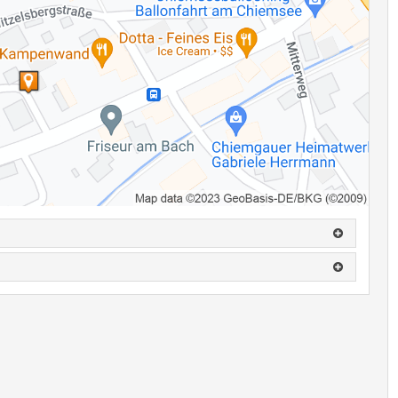
nende Hintergrundinformationen geben Einblicke in die Entstehung
ährend der regulären Öffnungszeiten des Rathauses kostenlos