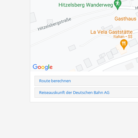
Bernauer Rasthauses. Historische Fotografien und span
und die ersten Jahre.
Die Ausstellungsreihe ist noch bis zum 11. September w
zugänglich.
Weitere Infos als PDF
Route berechnen
Reiseauskunft der Deutschen Bahn AG