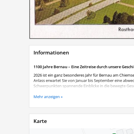
Informationen
1100 Jahre Bernau – Eine Zeitreise durch unsere Gesch
2026 ist ein ganz besonderes Jahr für Bernau am Chiemse
Anlass erwartet Sie von Januar bis September eine abwe
Schwerpunkten spannende Einblicke in die bewegte Gesch
Begeben Sie sich auf eine Zeitreise von den Anfängen b
Mehr anzeigen »
Perspektiven. Die Ausstellung verändert sich im Laufe d
wiederholter Besuch lohnt sich also.
Aktuelles Ausstellungsthema
Karte
Reichsautobahn und Rasthaus - Entstehung und Anfan
und Mobilität. Doch wie entstand die Reichsautobahn, un
jährigen Gemeindejubiläums widmet sich die aktuelle A