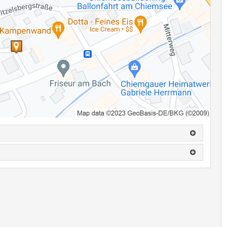
nende Hintergrundinformationen geben Einblicke in die Entstehung
ährend der regulären Öffnungszeiten des Rathauses kostenlos