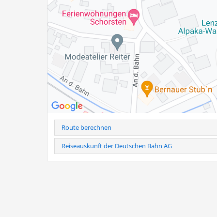
Familie Hogger
Baumannstr. 9 a
83233 Bernau am Chiemsee
Tel.: 0160-941 899 03
Hinweis
: Telefonische Anmeldung erforderlich unter Tel
Bei kurzfristiger Stornierung (24h vorher) und Nichtersch
Weitere Infos als PDF
Route berechnen
Reiseauskunft der Deutschen Bahn AG