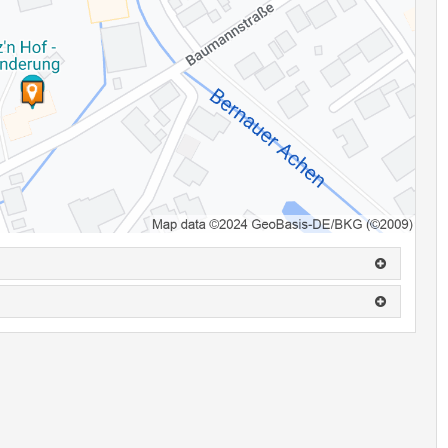
.: 0160-94189903
einen, wird eine Ausfallrechnung gestellt.