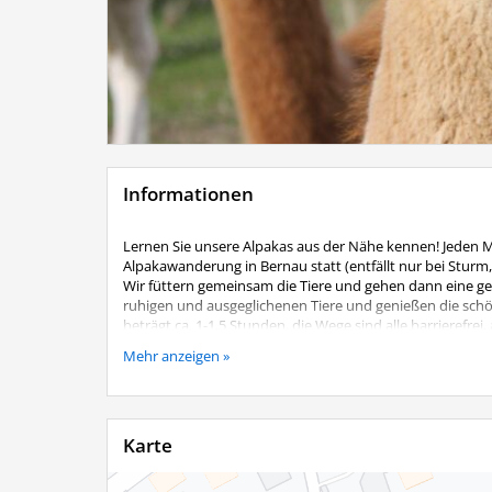
Informationen
Lernen Sie unsere Alpakas aus der Nähe kennen! Jeden 
Alpakawanderung in Bernau statt (entfällt nur bei Sturm
Wir füttern gemeinsam die Tiere und gehen dann eine gem
ruhigen und ausgeglichenen Tiere und genießen die sc
beträgt ca. 1-1,5 Stunden, die Wege sind alle barrierefre
Kosten:
Mehr anzeigen »
Je geführtes Alpaka 25,00 €
Begleitpersonen ohne eigenes Alpaka 5,00 €
Kinder bis 12 Jahre nur in Begleitung eines Erwachsenen,
Karte
Eine Anmeldung ist unbedingt telefonisch erforderlich
Lenz´n Hof