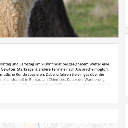
Montag und Samstag um 9 Uhr findet bei geeignetem Wetter eine
, Gewitter, Starkregen); andere Termine nach Absprache möglich.
ütliche Runde spazieren. Dabei erfahren Sie einiges über die
höne Landschaft in Bernau am Chiemsee. Dauer der Wanderung
i, also auch mit Kinderwagen bzw. Rollstuhl problemlos zu schaffen.
 Kinder bis 6 Jahre wandern kostenlos mit.
: