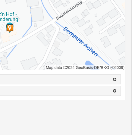
.: 0160-94189903
einen, wird eine Ausfallrechnung gestellt.