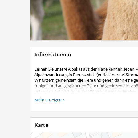
Informationen
Lernen Sie unsere Alpakas aus der Nähe kennen! Jeden 
Alpakawanderung in Bernau statt (entfällt nur bei Sturm
Wir füttern gemeinsam die Tiere und gehen dann eine gem
ruhigen und ausgeglichenen Tiere und genießen die sc
beträgt ca. 1-1,5 Stunden, die Wege sind alle barrierefre
Kosten:
Mehr anzeigen »
Je geführtes Alpaka 25,00 €
Begleitpersonen ohne eigenes Alpaka 5,00 €
Kinder bis 12 Jahre nur in Begleitung eines Erwachsenen,
Karte
Eine Anmeldung ist unbedingt telefonisch erforderlich
Lenz´n Hof