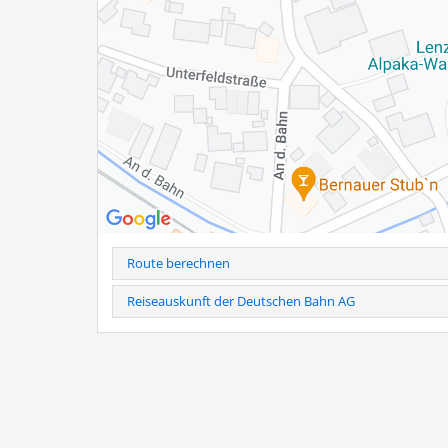
Familie Hogger
Baumannstr. 9 a
83233 Bernau am Chiemsee
Tel.: 0160-941 899 03
Hinweis
: Telefonische Anmeldung erforderlich unter Tel
Bei kurzfristiger Stornierung (24h vorher) und Nichtersch
Weitere Infos als PDF
Route berechnen
Reiseauskunft der Deutschen Bahn AG