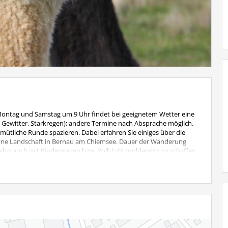
Montag und Samstag um 9 Uhr findet bei geeignetem Wetter eine
, Gewitter, Starkregen); andere Termine nach Absprache möglich.
ütliche Runde spazieren. Dabei erfahren Sie einiges über die
höne Landschaft in Bernau am Chiemsee. Dauer der Wanderung
i, also auch mit Kinderwagen bzw. Rollstuhl problemlos zu schaffen.
 Kinder bis 6 Jahre wandern kostenlos mit.
: