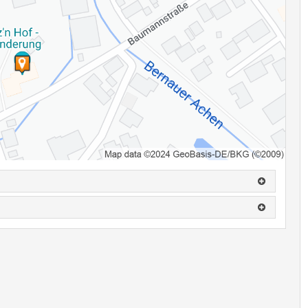
.: 0160-94189903
einen, wird eine Ausfallrechnung gestellt.