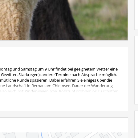
Montag und Samstag um 9 Uhr findet bei geeignetem Wetter eine
, Gewitter, Starkregen); andere Termine nach Absprache möglich.
ütliche Runde spazieren. Dabei erfahren Sie einiges über die
höne Landschaft in Bernau am Chiemsee. Dauer der Wanderung
i, also auch mit Kinderwagen bzw. Rollstuhl problemlos zu schaffen.
 Kinder bis 6 Jahre wandern kostenlos mit.
: