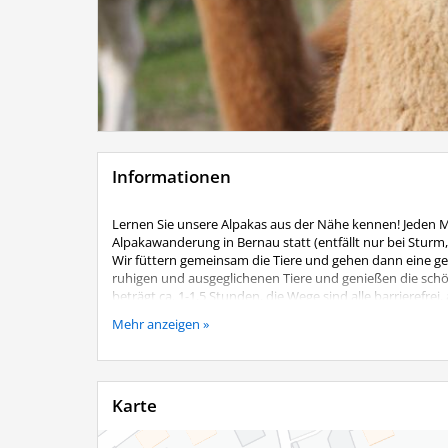
Informationen
Lernen Sie unsere Alpakas aus der Nähe kennen! Jeden 
Alpakawanderung in Bernau statt (entfällt nur bei Sturm
Wir füttern gemeinsam die Tiere und gehen dann eine gem
ruhigen und ausgeglichenen Tiere und genießen die sc
beträgt ca. 1-1,5 Stunden, die Wege sind alle barrierefre
Kosten:
Mehr anzeigen »
Je geführtes Alpaka 25,00 €
Begleitpersonen ohne eigenes Alpaka 5,00 €
Kinder bis 12 Jahre nur in Begleitung eines Erwachsenen,
Karte
Eine Anmeldung ist unbedingt telefonisch erforderlich
Lenz´n Hof