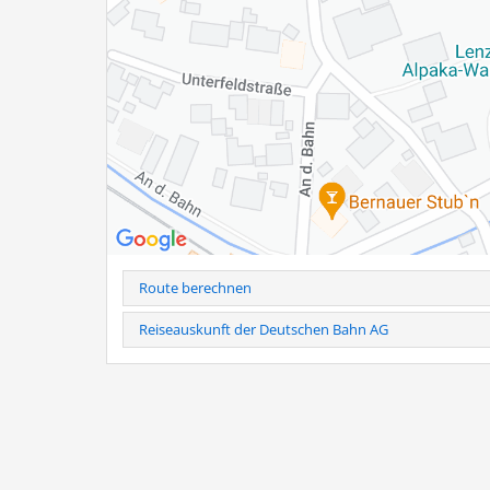
Familie Hogger
Baumannstr. 9 a
83233 Bernau am Chiemsee
Tel.: 0160-941 899 03
Hinweis
: Telefonische Anmeldung erforderlich unter Tel
Bei kurzfristiger Stornierung (24h vorher) und Nichtersch
Weitere Infos als PDF
Route berechnen
Reiseauskunft der Deutschen Bahn AG