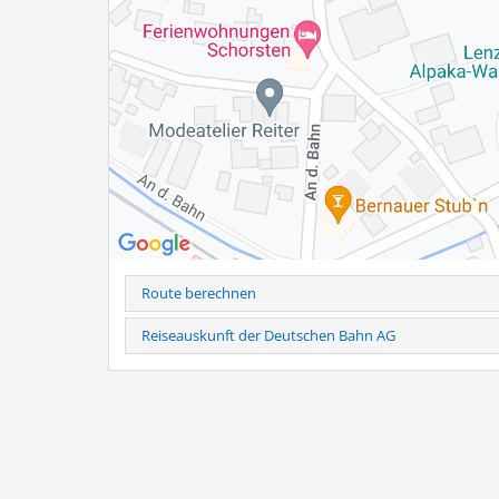
Familie Hogger
Baumannstr. 9 a
83233 Bernau am Chiemsee
Tel.: 0160-941 899 03
Hinweis
: Telefonische Anmeldung erforderlich unter Tel
Bei kurzfristiger Stornierung (24h vorher) und Nichtersch
Weitere Infos als PDF
Route berechnen
Reiseauskunft der Deutschen Bahn AG