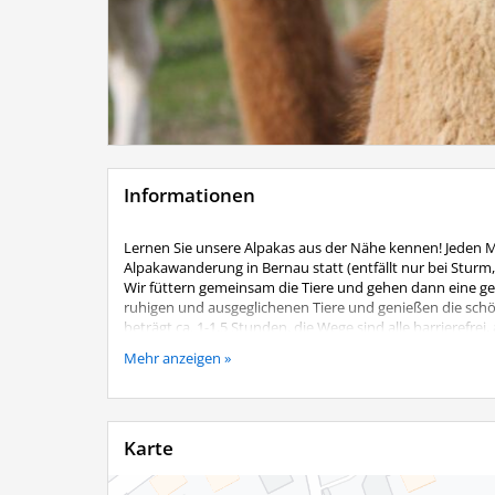
Informationen
Lernen Sie unsere Alpakas aus der Nähe kennen! Jeden 
Alpakawanderung in Bernau statt (entfällt nur bei Sturm
Wir füttern gemeinsam die Tiere und gehen dann eine gem
ruhigen und ausgeglichenen Tiere und genießen die sc
beträgt ca. 1-1,5 Stunden, die Wege sind alle barrierefre
Kosten:
Mehr anzeigen »
Je geführtes Alpaka 25,00 €
Begleitpersonen ohne eigenes Alpaka 5,00 €
Kinder bis 12 Jahre nur in Begleitung eines Erwachsenen,
Karte
Eine Anmeldung ist unbedingt telefonisch erforderlich
Lenz´n Hof