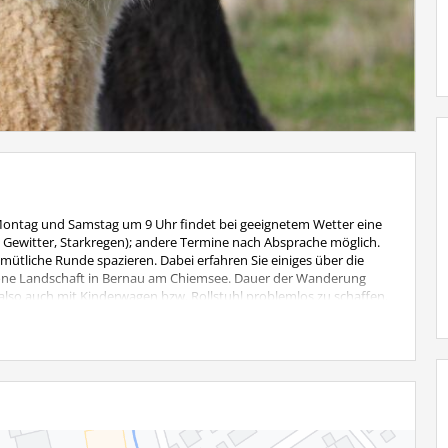
Montag und Samstag um 9 Uhr findet bei geeignetem Wetter eine
, Gewitter, Starkregen); andere Termine nach Absprache möglich.
ütliche Runde spazieren. Dabei erfahren Sie einiges über die
höne Landschaft in Bernau am Chiemsee. Dauer der Wanderung
i, also auch mit Kinderwagen bzw. Rollstuhl problemlos zu schaffen.
 Kinder bis 6 Jahre wandern kostenlos mit.
: