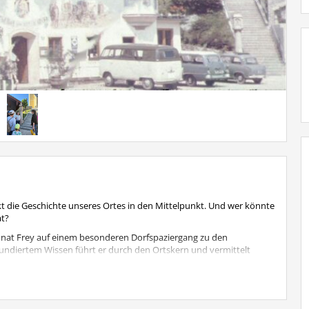
 die Geschichte unseres Ortes in den Mittelpunkt. Und wer könnte
at?
onat Frey auf einem besonderen Dorfspaziergang zu den
 fundiertem Wissen führt er durch den Ortskern und vermittelt
esondere Anekdoten aus der Ortsgeschichte.
i und ohne vorherige Anmeldung
möglich.
Treffpunkt
an