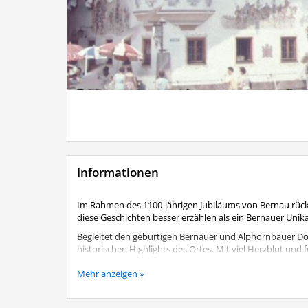
Informationen
Im Rahmen des 1100-jährigen Jubiläums von Bernau rückt
diese Geschichten besser erzählen als ein Bernauer Unik
Begleitet den gebürtigen Bernauer und Alphornbauer D
historischen Highlights des Ortes. Mit viel Herzblut und
spannende Einblicke, persönliche Erinnerungen sowie b
Mehr anzeigen »
Die Teilnahme ist für Gäste und Einheimische
kostenfre
der Tourist-Info (Aschauer Str. 10).