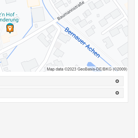
.: 0160-94189903
einen, wird eine Ausfallrechnung gestellt.