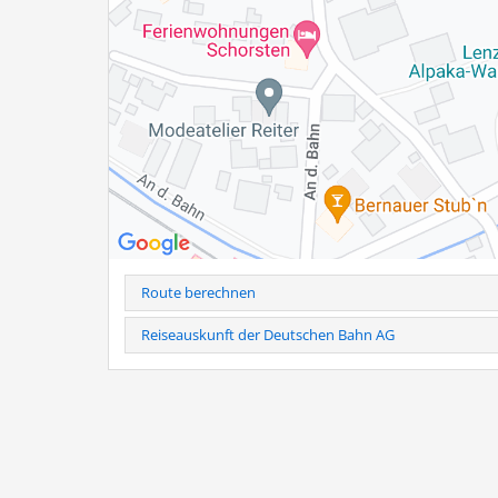
Familie Hogger
Baumannstr. 9 a
83233 Bernau am Chiemsee
Tel.: 0160-941 899 03
Hinweis
: Telefonische Anmeldung erforderlich unter Tel
Bei kurzfristiger Stornierung (24h vorher) und Nichtersch
Weitere Infos als PDF
Route berechnen
Reiseauskunft der Deutschen Bahn AG