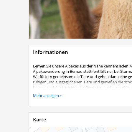
Informationen
Lernen Sie unsere Alpakas aus der Nähe kennen! Jeden 
Alpakawanderung in Bernau statt (entfällt nur bei Sturm
Wir füttern gemeinsam die Tiere und gehen dann eine gem
ruhigen und ausgeglichenen Tiere und genießen die sc
beträgt ca. 1-1,5 Stunden, die Wege sind alle barrierefre
Kosten:
Mehr anzeigen »
Je geführtes Alpaka 25,00 €
Begleitpersonen ohne eigenes Alpaka 5,00 €
Kinder bis 12 Jahre nur in Begleitung eines Erwachsenen,
Karte
Eine Anmeldung ist unbedingt telefonisch erforderlich
Lenz´n Hof