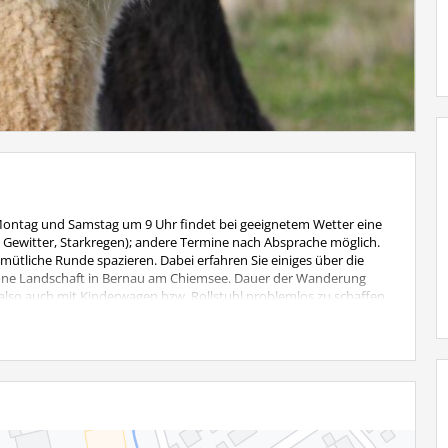
Montag und Samstag um 9 Uhr findet bei geeignetem Wetter eine
, Gewitter, Starkregen); andere Termine nach Absprache möglich.
ütliche Runde spazieren. Dabei erfahren Sie einiges über die
höne Landschaft in Bernau am Chiemsee. Dauer der Wanderung
i, also auch mit Kinderwagen bzw. Rollstuhl problemlos zu schaffen.
 Kinder bis 6 Jahre wandern kostenlos mit.
: