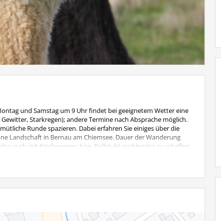
Montag und Samstag um 9 Uhr findet bei geeignetem Wetter eine
, Gewitter, Starkregen); andere Termine nach Absprache möglich.
ütliche Runde spazieren. Dabei erfahren Sie einiges über die
höne Landschaft in Bernau am Chiemsee. Dauer der Wanderung
i, also auch mit Kinderwagen bzw. Rollstuhl problemlos zu schaffen.
 Kinder bis 6 Jahre wandern kostenlos mit.
: