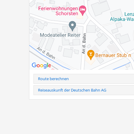
Familie Hogger
Baumannstr. 9 a
83233 Bernau am Chiemsee
Tel.: 0160-941 899 03
Hinweis
: Telefonische Anmeldung erforderlich unter Tel
Bei kurzfristiger Stornierung (24h vorher) und Nichtersch
Weitere Infos als PDF
Route berechnen
Reiseauskunft der Deutschen Bahn AG