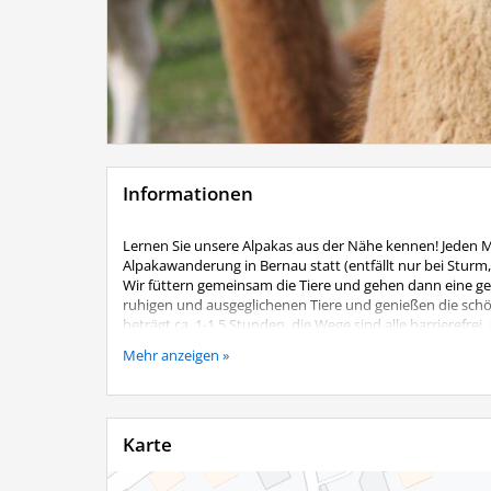
Informationen
Lernen Sie unsere Alpakas aus der Nähe kennen! Jeden 
Alpakawanderung in Bernau statt (entfällt nur bei Sturm
Wir füttern gemeinsam die Tiere und gehen dann eine gem
ruhigen und ausgeglichenen Tiere und genießen die sc
beträgt ca. 1-1,5 Stunden, die Wege sind alle barrierefre
Kosten:
Mehr anzeigen »
Je geführtes Alpaka 25,00 €
Begleitpersonen ohne eigenes Alpaka 5,00 €
Kinder bis 12 Jahre nur in Begleitung eines Erwachsenen,
Karte
Eine Anmeldung ist unbedingt telefonisch erforderlich
Lenz´n Hof