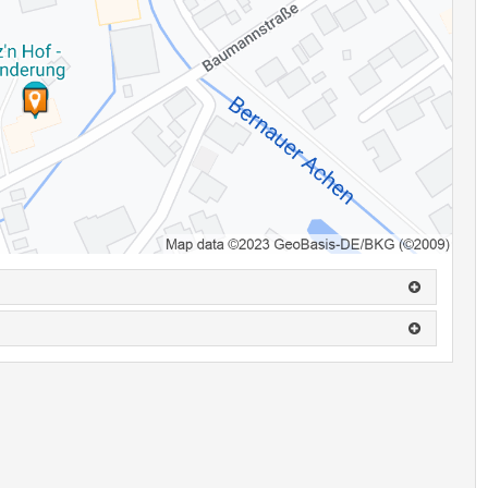
.: 0160-94189903
einen, wird eine Ausfallrechnung gestellt.