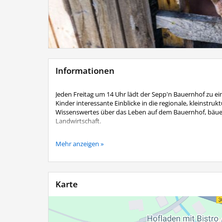
Informationen
Jeden Freitag um 14 Uhr lädt der Sepp'n Bauernhof zu 
Kinder interessante Einblicke in die regionale, kleinstru
Wissenswertes über das Leben auf dem Bauernhof, bäuerl
Landwirtschaft.
Im Anschluss an die Führung dürfen Sie sich auf
leckere
Mehr anzeigen »
Teilnahmegebühr:
8 € p.P. (Mindestteilnehmerzahl: 3 P
Anmeldung erforderlich:
Tel. 08051 9617222
Karte
Tipp:
Besuchen Sie unseren Hofladen und das Café auch
Mittwoch ist Apfelstrudel-Tag:
Freuen Sie sich a
Sorten.