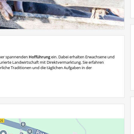
einer spannenden
Hofführung
ein. Dabei erhalten Erwachsene und
kturierte Landwirtschaft mit Direktvermarktung. Sie erfahren
iche Traditionen und die täglichen Aufgaben in der
 Probierhäppchen aus unserem Hofladen
freuen.
ersonen)
 außerhalb der Hofführung:
uf hausgemachte Strudel in verschiedenen, saisonal wechselnden