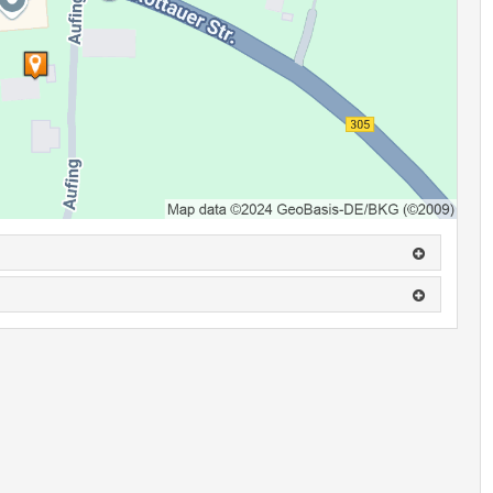
uer lädt zu einem typisch bayerischen Frühstück mit 1 Paar
für 8,50 € ein.