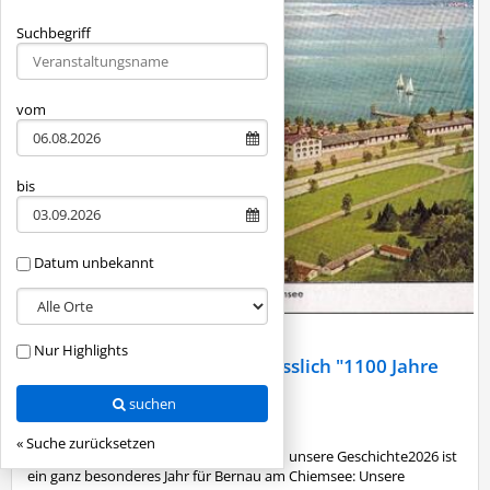
Suchbegriff
Type 2 or more characters for results.
vom
bis
Datum unbekannt
Heute
|
8.00 - 12.00 Uhr
Nur Highlights
Ausstellung im Rathaus anlässlich "1100 Jahre
Bernau"
suchen
Rathaus
|
Bernau a.Chiemsee
« Suche zurücksetzen
1100 Jahre Bernau – Eine Zeitreise durch unsere Geschichte2026 ist
ein ganz besonderes Jahr für Bernau am Chiemsee: Unsere