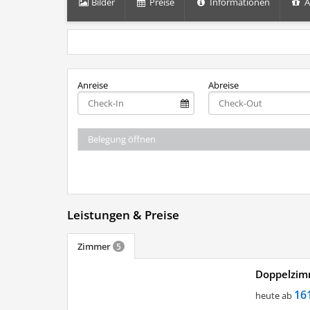
Bilder
Preise
Informationen
A
Anreise
Abreise
Belegung öffnen
Leistungen & Preise
Zimmer
5
Doppelzim
16
heute ab