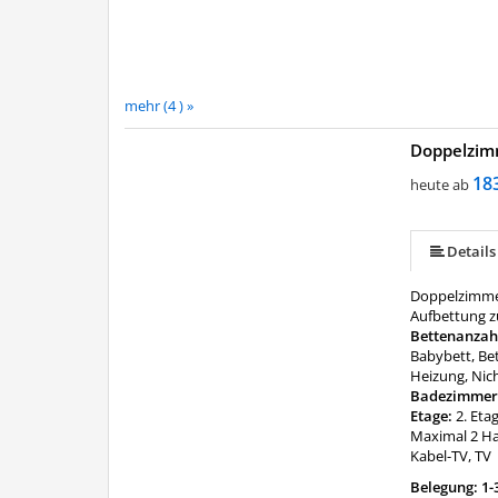
mehr (4 ) »
Doppelzim
18
heute ab
Details
Doppelzimmer
Aufbettung z
Bettenanzah
Babybett, Be
Heizung, Nich
Badezimmer
Etage:
2. Eta
Maximal 2 Ha
Kabel-TV, TV
Belegung: 1-