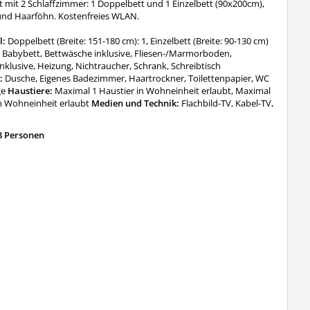
 mit 2 Schlaffzimmer: 1 Doppelbett und 1 Einzelbett (90x200cm),
nd Haarföhn. Kostenfreies WLAN.
l:
Doppelbett (Breite: 151-180 cm): 1, Einzelbett (Breite: 90-130 cm)
:
Babybett, Bettwäsche inklusive, Fliesen-/Marmorboden,
klusive, Heizung, Nichtraucher, Schrank, Schreibtisch
:
Dusche, Eigenes Badezimmer, Haartrockner, Toilettenpapier, WC
ge
Haustiere:
Maximal 1 Haustier in Wohneinheit erlaubt, Maximal
in Wohneinheit erlaubt
Medien und Technik:
Flachbild-TV, Kabel-TV,
3 Personen