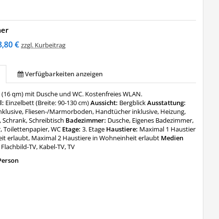
mer
8,80 €
zzgl. Kurbeitrag
Verfügbarkeiten anzeigen
 (16 qm) mit Dusche und WC. Kostenfreies WLAN.
l:
Einzelbett (Breite: 90-130 cm)
Aussicht:
Bergblick
Ausstattung:
nklusive, Fliesen-/Marmorboden, Handtücher inklusive, Heizung,
 Schrank, Schreibtisch
Badezimmer:
Dusche, Eigenes Badezimmer,
, Toilettenpapier, WC
Etage:
3. Etage
Haustiere:
Maximal 1 Haustier
it erlaubt, Maximal 2 Haustiere in Wohneinheit erlaubt
Medien
:
Flachbild-TV, Kabel-TV, TV
Person