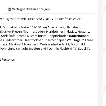
Verfügbarkeiten anzeigen
 ausgestattet mit Dusche/WC, Sat-TV, kostenfreies WLAN.
l:
Doppelbett (Breite: 151-180 cm)
Ausstattung:
Babybett,
nklusive, Fliesen-/Marmorboden, Handtücher inklusive, Heizung,
 Schlafsofa, Schrank, Schreibtisch, Teppichboden
Badezimmer:
nes Badezimmer, Haartrockner, Toilettenpapier, WC
Etage:
2. Etage,
tiere:
Maximal 1 Haustier in Wohneinheit erlaubt, Maximal 2
 Wohneinheit erlaubt
Medien und Technik:
Flachbild-TV, Kabel-TV,
2 Personen