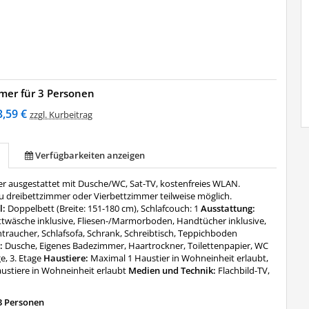
mer für 3 Personen
3,59 €
zzgl. Kurbeitrag
Verfügbarkeiten anzeigen
 ausgestattet mit Dusche/WC, Sat-TV, kostenfreies WLAN.
u dreibettzimmer oder Vierbettzimmer teilweise möglich.
l:
Doppelbett (Breite: 151-180 cm), Schlafcouch: 1
Ausstattung:
ttwäsche inklusive, Fliesen-/Marmorboden, Handtücher inklusive,
traucher, Schlafsofa, Schrank, Schreibtisch, Teppichboden
:
Dusche, Eigenes Badezimmer, Haartrockner, Toilettenpapier, WC
ge, 3. Etage
Haustiere:
Maximal 1 Haustier in Wohneinheit erlaubt,
ustiere in Wohneinheit erlaubt
Medien und Technik:
Flachbild-TV,
3 Personen