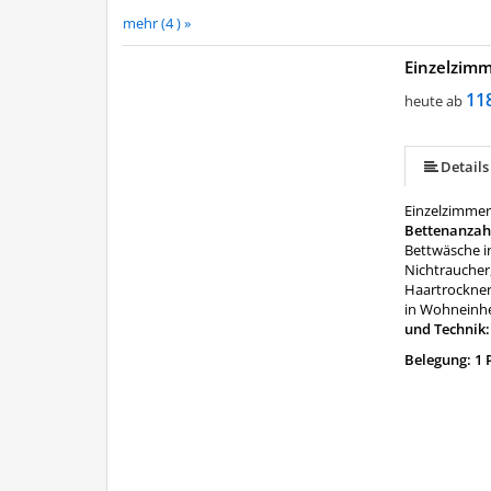
mehr (4 ) »
Einzelzim
11
heute ab
Details
Einzelzimmer
Bettenanzah
Bettwäsche i
Nichtraucher,
Haartrockner
in Wohneinhe
und Technik
Belegung: 1 