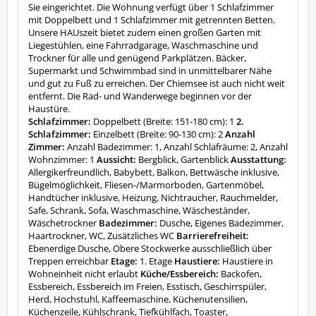
Sie eingerichtet. Die Wohnung verfügt über 1 Schlafzimmer
mit Doppelbett und 1 Schlafzimmer mit getrennten Betten.
Unsere HAUszeit bietet zudem einen großen Garten mit
Liegestühlen, eine Fahrradgarage, Waschmaschine und
Trockner für alle und genügend Parkplätzen. Bäcker,
Supermarkt und Schwimmbad sind in unmittelbarer Nähe
und gut zu Fuß zu erreichen. Der Chiemsee ist auch nicht weit
entfernt. Die Rad- und Wanderwege beginnen vor der
Haustüre.
Schlafzimmer:
Doppelbett (Breite: 151-180 cm): 1
2.
Schlafzimmer:
Einzelbett (Breite: 90-130 cm): 2
Anzahl
Zimmer:
Anzahl Badezimmer: 1, Anzahl Schlafräume: 2, Anzahl
Wohnzimmer: 1
Aussicht:
Bergblick, Gartenblick
Ausstattung:
Allergikerfreundlich, Babybett, Balkon, Bettwäsche inklusive,
Bügelmöglichkeit, Fliesen-/Marmorboden, Gartenmöbel,
Handtücher inklusive, Heizung, Nichtraucher, Rauchmelder,
Safe, Schrank, Sofa, Waschmaschine, Wäscheständer,
Wäschetrockner
Badezimmer:
Dusche, Eigenes Badezimmer,
Haartrockner, WC, Zusätzliches WC
Barrierefreiheit:
Ebenerdige Dusche, Obere Stockwerke ausschließlich über
Treppen erreichbar
Etage:
1. Etage
Haustiere:
Haustiere in
Wohneinheit nicht erlaubt
Küche/Essbereich:
Backofen,
Essbereich, Essbereich im Freien, Esstisch, Geschirrspüler,
Herd, Hochstuhl, Kaffeemaschine, Küchenutensilien,
Küchenzeile, Kühlschrank, Tiefkühlfach, Toaster,