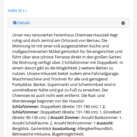
mehr (6 ) »
mehr (6 ) »
mehr (6 ) »
Details
Unser neu renoviertes Ferienhaus Chiemsee Hauszeit liegt
ruhig und doch zentral am Ortsrand von Bernau. Die
Wohnung ist mit einer voll ausgestatteten Küche und
maßgeschreinerten Möbel gemütlich für Sie eingerichtet und
führt über eine schöne Terrasse direkt in den großen Garten.
Die Wohnung verfügt über 2 Schlafzimmer mit Doppelbett. In
einem davon gibt es die Möglichkeit 2 weitere Betten zu
nutzen. Unsere HAuszeit bietet zudem eine Fahrradgarage,
Waschmaschine und Trockner für alle und genügend
Parkplätze. Bäcker, Supermarkt und Schwimmbad sind in
unmittelbarer Nähe und gut zu Fuß zu erreichen. Der
Chiemsee ist auch nicht weit entfernt. Die Rad- und
Wanderwege beginnen vor der Haustür.
Schlafzimmer:
Doppelbett (Breite: 151-180 cm): 1
2.
Schlafzimmer:
Doppelbett (Breite: 151-180 cm): 1, Einzelbett
(Breite: 90-130 cm): 2
Anzahl Zimmer:
Anzahl Badezimmer: 1,
Anzahl Schlafräume: 2, Anzahl Wohnzimmer: 1
Aussicht:
Bergblick, Gartenblick
Ausstattung:
Allergikerfreundlich,
Bettwäsche inklusive, Bügelmöglichkeit,