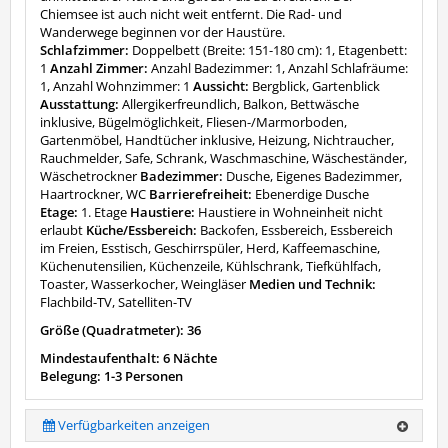
Chiemsee ist auch nicht weit entfernt. Die Rad- und
Wanderwege beginnen vor der Haustüre.
Schlafzimmer:
Doppelbett (Breite: 151-180 cm): 1, Etagenbett:
1
Anzahl Zimmer:
Anzahl Badezimmer: 1, Anzahl Schlafräume:
1, Anzahl Wohnzimmer: 1
Aussicht:
Bergblick, Gartenblick
Ausstattung:
Allergikerfreundlich, Balkon, Bettwäsche
inklusive, Bügelmöglichkeit, Fliesen-/Marmorboden,
Gartenmöbel, Handtücher inklusive, Heizung, Nichtraucher,
Rauchmelder, Safe, Schrank, Waschmaschine, Wäscheständer,
Wäschetrockner
Badezimmer:
Dusche, Eigenes Badezimmer,
Haartrockner, WC
Barrierefreiheit:
Ebenerdige Dusche
Etage:
1. Etage
Haustiere:
Haustiere in Wohneinheit nicht
erlaubt
Küche/Essbereich:
Backofen, Essbereich, Essbereich
im Freien, Esstisch, Geschirrspüler, Herd, Kaffeemaschine,
Küchenutensilien, Küchenzeile, Kühlschrank, Tiefkühlfach,
Toaster, Wasserkocher, Weingläser
Medien und Technik:
Flachbild-TV, Satelliten-TV
Größe (Quadratmeter): 36
Mindestaufenthalt: 6 Nächte
Belegung: 1-3 Personen
Verfügbarkeiten anzeigen