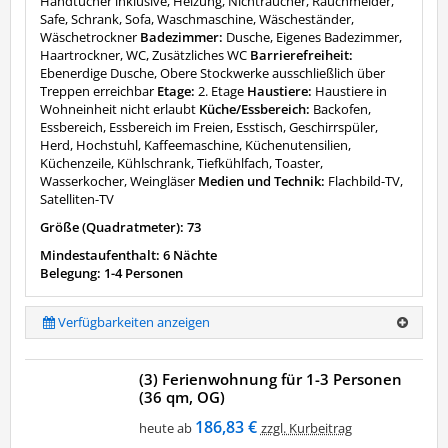
Handtücher inklusive, Heizung, Nichtraucher, Rauchmelder,
Safe, Schrank, Sofa, Waschmaschine, Wäscheständer,
Wäschetrockner
Badezimmer:
Dusche, Eigenes Badezimmer,
Haartrockner, WC, Zusätzliches WC
Barrierefreiheit:
Ebenerdige Dusche, Obere Stockwerke ausschließlich über
Treppen erreichbar
Etage:
2. Etage
Haustiere:
Haustiere in
Wohneinheit nicht erlaubt
Küche/Essbereich:
Backofen,
Essbereich, Essbereich im Freien, Esstisch, Geschirrspüler,
Herd, Hochstuhl, Kaffeemaschine, Küchenutensilien,
Küchenzeile, Kühlschrank, Tiefkühlfach, Toaster,
Wasserkocher, Weingläser
Medien und Technik:
Flachbild-TV,
Satelliten-TV
Größe (Quadratmeter): 73
Mindestaufenthalt: 6 Nächte
Belegung: 1-4 Personen
Verfügbarkeiten anzeigen
(3) Ferienwohnung für 1-3 Personen
(36 qm, OG)
186,83 €
heute ab
zzgl. Kurbeitrag