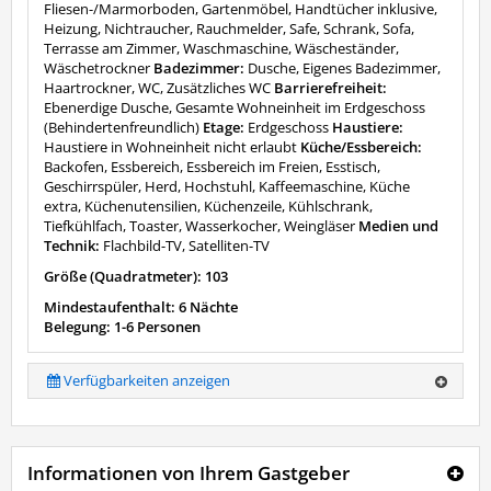
Fliesen-/Marmorboden, Gartenmöbel, Handtücher inklusive,
Heizung, Nichtraucher, Rauchmelder, Safe, Schrank, Sofa,
Terrasse am Zimmer, Waschmaschine, Wäscheständer,
Wäschetrockner
Badezimmer:
Dusche, Eigenes Badezimmer,
Haartrockner, WC, Zusätzliches WC
Barrierefreiheit:
Ebenerdige Dusche, Gesamte Wohneinheit im Erdgeschoss
(Behindertenfreundlich)
Etage:
Erdgeschoss
Haustiere:
Haustiere in Wohneinheit nicht erlaubt
Küche/Essbereich:
Backofen, Essbereich, Essbereich im Freien, Esstisch,
Geschirrspüler, Herd, Hochstuhl, Kaffeemaschine, Küche
extra, Küchenutensilien, Küchenzeile, Kühlschrank,
Tiefkühlfach, Toaster, Wasserkocher, Weingläser
Medien und
Technik:
Flachbild-TV, Satelliten-TV
Größe (Quadratmeter): 103
Mindestaufenthalt: 6 Nächte
Belegung: 1-6 Personen
Verfügbarkeiten anzeigen
Informationen von Ihrem Gastgeber