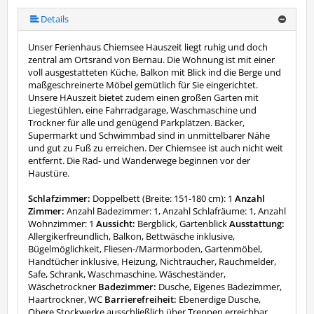
Details
Unser Ferienhaus Chiemsee Hauszeit liegt ruhig und doch
zentral am Ortsrand von Bernau. Die Wohnung ist mit einer
voll ausgestatteten Küche, Balkon mit Blick ind die Berge und
maßgeschreinerte Möbel gemütlich für Sie eingerichtet.
Unsere HAuszeit bietet zudem einen großen Garten mit
Liegestühlen, eine Fahrradgarage, Waschmaschine und
Trockner für alle und genügend Parkplätzen. Bäcker,
Supermarkt und Schwimmbad sind in unmittelbarer Nähe
und gut zu Fuß zu erreichen. Der Chiemsee ist auch nicht weit
entfernt. Die Rad- und Wanderwege beginnen vor der
Haustüre.
Schlafzimmer:
Doppelbett (Breite: 151-180 cm): 1
Anzahl
Zimmer:
Anzahl Badezimmer: 1, Anzahl Schlafräume: 1, Anzahl
Wohnzimmer: 1
Aussicht:
Bergblick, Gartenblick
Ausstattung:
Allergikerfreundlich, Balkon, Bettwäsche inklusive,
Bügelmöglichkeit, Fliesen-/Marmorboden, Gartenmöbel,
Handtücher inklusive, Heizung, Nichtraucher, Rauchmelder,
Safe, Schrank, Waschmaschine, Wäscheständer,
Wäschetrockner
Badezimmer:
Dusche, Eigenes Badezimmer,
Haartrockner, WC
Barrierefreiheit:
Ebenerdige Dusche,
Obere Stockwerke ausschließlich über Treppen erreichbar