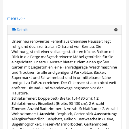
mehr (5 ) »
mehr (5 ) »
Details
Unser neu renoviertes Ferienhaus Chiemsee Hauszeit liegt
ruhig und doch zentral am Ortsrand von Bernau. Die
Wohnung ist mit einer voll ausgestatteten Küche, Balkon mit
Blick in die Berge maßgeschreinerte Möbel gemütlich für Sie
eingerichtet. Unsere HAuszeit bietet zudem einen großen
Garten mit Liegestühlen, eine Fahrradgarage, Waschmaschine
und Trockner für alle und genügend Parkplätze. Bäcker,
Supermarkt und Schwimmbad sind in unmittelbarer Nähe
und gut zu Fuß zu erreichen. Der Chiemsee ist auch nicht weit
entfernt. Die Rad- und Wanderwege beginnen vor der
Haustüre.
Schlafzimmer:
Doppelbett (Breite: 151-180 cm): 1
2.
Schlafzimmer:
Einzelbett (Breite: 90-130 cm): 2
Anzahl
Zimmer:
Anzahl Badezimmer: 1, Anzahl Schlafräume: 2, Anzahl
Wohnzimmer: 1
Aussicht:
Bergblick, Gartenblick
Ausstattung:
Allergikerfreundlich, Babybett, Balkon, Bettwäsche inklusive,
Bügelmöglichkeit, Fliesen-/Marmorboden, Gartenmöbel,