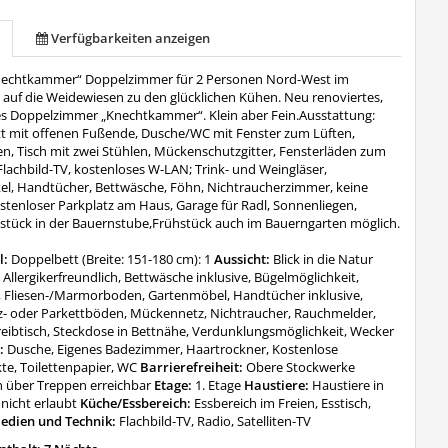
Verfügbarkeiten anzeigen
nechtkammer“ Doppelzimmer für 2 Personen Nord-West im
k auf die Weidewiesen zu den glücklichen Kühen. Neu renoviertes,
es Doppelzimmer „Knechtkammer“. Klein aber Fein.Ausstattung:
t mit offenen Fußende, Dusche/WC mit Fenster zum Lüften,
n, Tisch mit zwei Stühlen, Mückenschutzgitter, Fensterläden zum
lachbild-TV, kostenloses W-LAN; Trink- und Weingläser,
ikel, Handtücher, Bettwäsche, Föhn, Nichtraucherzimmer, keine
stenloser Parkplatz am Haus, Garage für Radl, Sonnenliegen,
stück in der Bauernstube,Frühstück auch im Bauerngarten möglich.
l:
Doppelbett (Breite: 151-180 cm): 1
Aussicht:
Blick in die Natur
:
Allergikerfreundlich, Bettwäsche inklusive, Bügelmöglichkeit,
, Fliesen-/Marmorboden, Gartenmöbel, Handtücher inklusive,
z- oder Parkettböden, Mückennetz, Nichtraucher, Rauchmelder,
reibtisch, Steckdose in Bettnähe, Verdunklungsmöglichkeit, Wecker
:
Dusche, Eigenes Badezimmer, Haartrockner, Kostenlose
te, Toilettenpapier, WC
Barrierefreiheit:
Obere Stockwerke
h über Treppen erreichbar
Etage:
1. Etage
Haustiere:
Haustiere in
nicht erlaubt
Küche/Essbereich:
Essbereich im Freien, Esstisch,
edien und Technik:
Flachbild-TV, Radio, Satelliten-TV