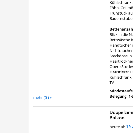
Kühlschrank, 
Föhn, Grillmö
Frühstück au
Bauernstube
Bettenanzah
Blick in die N
Bettwäsche i
Handtücher i
Nichtraucher,
Steckdose in
Haartrockner
Obere Stockw
Haustiere:
H
Kühlschrank,
TV
Mindestaufen
Belegung: 1-
mehr (5 ) »
Doppelzim
Balkon
mehr (5 ) »
15
heute ab