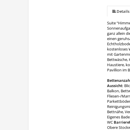
Details
Suite “Himmel
Sonnenaufgan
ganz allein d
einen geruhs
Echtholzboden
kostenloses 
mit Gartenmö
Bettwäsche, 
Haustiere, k
Pavillion im 
Bettenanzah
Aussicht:
Bli
Balkon, Bettw
Fliesen-/Mar
Parkettböden
Reinigungsmit
Bettnähe, Ve
Eigenes Bade
WC
Barrieref
Obere Stockw