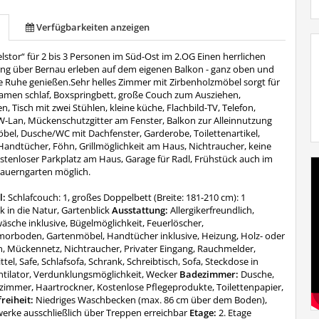
Verfügbarkeiten anzeigen
stor“ für 2 bis 3 Personen im Süd-Ost im 2.OG Einen herrlichen
g über Bernau erleben auf dem eigenen Balkon - ganz oben und
ie Ruhe genießen.Sehr helles Zimmer mit Zirbenholzmöbel sorgt für
amen schlaf, Boxspringbett, große Couch zum Ausziehen,
, Tisch mit zwei Stühlen, kleine küche, Flachbild-TV, Telefon,
W-Lan, Mückenschutzgitter am Fenster, Balkon zur Alleinnutzung
bel, Dusche/WC mit Dachfenster, Garderobe, Toilettenartikel,
Handtücher, Föhn, Grillmöglichkeit am Haus, Nichtraucher, keine
ostenloser Parkplatz am Haus, Garage für Radl, Frühstück auch im
Bauerngarten möglich.
l:
Schlafcouch: 1, großes Doppelbett (Breite: 181-210 cm): 1
ck in die Natur, Gartenblick
Ausstattung:
Allergikerfreundlich,
äsche inklusive, Bügelmöglichkeit, Feuerlöscher,
morboden, Gartenmöbel, Handtücher inklusive, Heizung, Holz- oder
, Mückennetz, Nichtraucher, Privater Eingang, Rauchmelder,
tel, Safe, Schlafsofa, Schrank, Schreibtisch, Sofa, Steckdose in
ntilator, Verdunklungsmöglichkeit, Wecker
Badezimmer:
Dusche,
zimmer, Haartrockner, Kostenlose Pflegeprodukte, Toilettenpapier,
reiheit:
Niedriges Waschbecken (max. 86 cm über dem Boden),
erke ausschließlich über Treppen erreichbar
Etage:
2. Etage