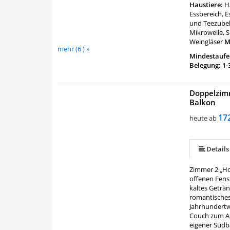
Haustiere:
H
Essbereich, E
und Teezubeh
Mikrowelle, S
Weingläser
M
mehr (6 ) »
Mindestaufen
Belegung: 1-
Doppelzim
Balkon
mehr (5 ) »
17
heute ab
Details
Zimmer 2 „Ho
offenen Fens
kaltes Geträ
romantisches
Jahrhundertw
Couch zum Au
eigener Südb