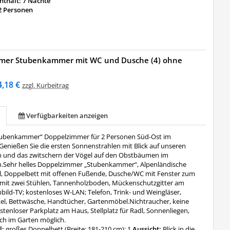
thalt: 7 Nächte
2 Personen
mer Stubenkammer mit WC und Dusche (4) ohne
4,18 €
zzgl. Kurbeitrag
Verfügbarkeiten anzeigen
tubenkammer“ Doppelzimmer für 2 Personen Süd-Ost im
Genießen Sie die ersten Sonnenstrahlen mit Blick auf unseren
 und das zwitschern der Vögel auf den Obstbäumen im
.Sehr helles Doppelzimmer „Stubenkammer“, Alpenländische
 Doppelbett mit offenen Fußende, Dusche/WC mit Fenster zum
h mit zwei Stühlen, Tannenholzboden, Mückenschutzgitter am
hbild-TV; kostenloses W-LAN; Telefon, Trink- und Weingläser,
ikel, Bettwäsche, Handtücher, Gartenmöbel.Nichtraucher, keine
stenloser Parkplatz am Haus, Stellplatz für Radl, Sonnenliegen,
ch im Garten möglich.
l:
großes Doppelbett (Breite: 181-210 cm): 1
Aussicht:
Blick in die