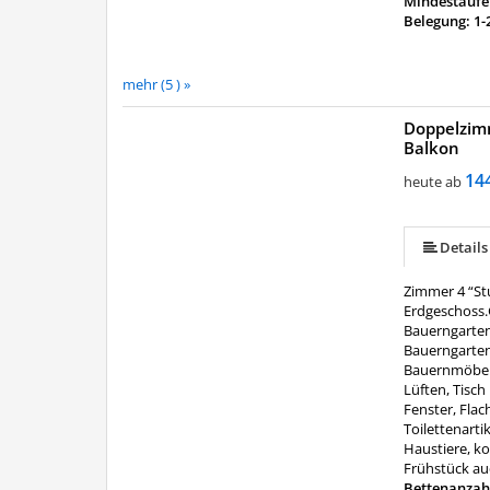
Mindestaufen
Belegung: 1-
mehr (5 ) »
Doppelzim
Balkon
mehr (5 ) »
14
heute ab
Details
Zimmer 4 “S
Erdgeschoss.
Bauerngarten
Bauerngarten
Bauernmöbel,
Lüften, Tisc
Fenster, Flac
Toilettenart
Haustiere, ko
Frühstück au
Bettenanzah