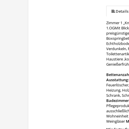
Details
Zimmer 1 „K
1.OGMit Blic
preisgünstig
Boxspringbet
Echtholzbode
Verdunkeln, F
Toilettenart
Haustiere ,ko
Genießerfrüh
Bettenanzah
Ausstattung
Feuerlöscher
Heizung, Hol
Schrank, Sch
Badezimmer
Pflegeproduk
ausschließlic
Wohneinheit 
Weingläser
M