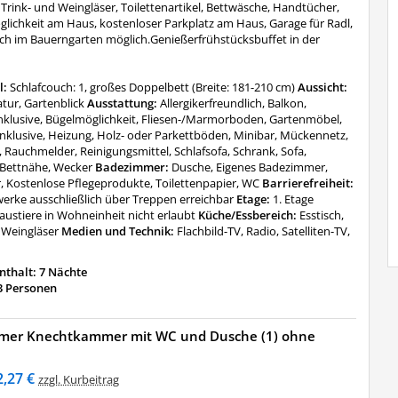
Trink- und Weingläser, Toilettenartikel, Bettwäsche, Handtücher,
glichkeit am Haus, kostenloser Parkplatz am Haus, Garage für Radl,
ch im Bauerngarten möglich.Genießerfrühstücksbuffet in der
l:
Schlafcouch: 1, großes Doppelbett (Breite: 181-210 cm)
Aussicht:
atur, Gartenblick
Ausstattung:
Allergikerfreundlich, Balkon,
nklusive, Bügelmöglichkeit, Fliesen-/Marmorboden, Gartenmöbel,
nklusive, Heizung, Holz- oder Parkettböden, Minibar, Mückennetz,
 Rauchmelder, Reinigungsmittel, Schlafsofa, Schrank, Sofa,
 Bettnähe, Wecker
Badezimmer:
Dusche, Eigenes Badezimmer,
, Kostenlose Pflegeprodukte, Toilettenpapier, WC
Barrierefreiheit:
erke ausschließlich über Treppen erreichbar
Etage:
1. Etage
austiere in Wohneinheit nicht erlaubt
Küche/Essbereich:
Esstisch,
 Weingläser
Medien und Technik:
Flachbild-TV, Radio, Satelliten-TV,
thalt: 7 Nächte
3 Personen
mer Knechtkammer mit WC und Dusche (1) ohne
2,27 €
zzgl. Kurbeitrag