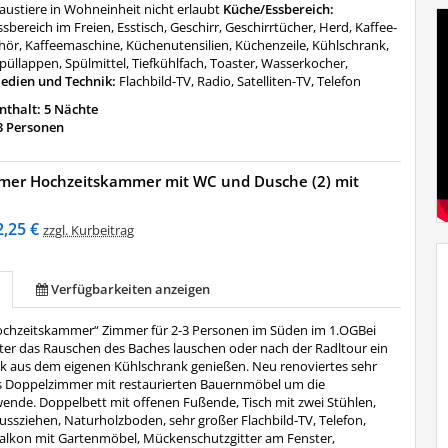
austiere in Wohneinheit nicht erlaubt
Küche/Essbereich:
ssbereich im Freien, Esstisch, Geschirr, Geschirrtücher, Herd, Kaffee-
ör, Kaffeemaschine, Küchenutensilien, Küchenzeile, Kühlschrank,
püllappen, Spülmittel, Tiefkühlfach, Toaster, Wasserkocher,
edien und Technik:
Flachbild-TV, Radio, Satelliten-TV, Telefon
thalt: 5 Nächte
3 Personen
mer Hochzeitskammer mit WC und Dusche (2) mit
2,25 €
zzgl. Kurbeitrag
Verfügbarkeiten anzeigen
chzeitskammer“ Zimmer für 2-3 Personen im Süden im 1.OGBei
ter das Rauschen des Baches lauschen oder nach der Radltour ein
nk aus dem eigenen Kühlschrank genießen. Neu renoviertes sehr
 Doppelzimmer mit restaurierten Bauernmöbel um die
ende. Doppelbett mit offenen Fußende, Tisch mit zwei Stühlen,
ssziehen, Naturholzboden, sehr großer Flachbild-TV, Telefon,
alkon mit Gartenmöbel, Mückenschutzgitter am Fenster,