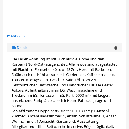
mehr (7 ) »
mehr (7 ) »
mehr (7 ) »
mehr (7 ) »
Details
Die Ferienwohnung ist mit Blick auf die Kirche und den
Kurpark (Nord-Ost) ausgerichtet. Alle Fewos sind ausgestattet
mit Flachbild-Fernseher 40 bzw. 43 Zoll, Herd mit Backofen,
Spülmaschine, Kühlschrank mit Gefrierfach, Kaffeemaschine,
Toaster, Kochgeschirr, Geschirr, Safe, Föhn, WLAN,
Geschirrtücher, Bettwäsche und Handtücher.Für alle Gäste:
Aufzug, Aufenthaltsraum im EG, Waschmaschine und
Trockner im EG, Terrasse im EG, Park (5000 m²) mit Liegen,
ausreichend Parkplätze, abschließbare Fahrradgarage und
Sauna.
Schlafzimmer:
Doppelbett (Breite: 151-180 cm): 1
Anzahl
Zimmer:
Anzahl Badezimmer: 1, Anzahl Schlafräume: 1, Anzahl
Wohnzimmer: 1
Aussicht:
Gartenblick
Ausstattung:
Allergikerfreundlich, Bettwäsche inklusive, Bügelmöglichkeit,