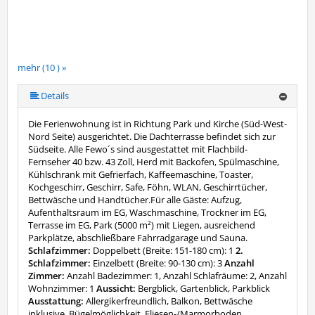
mehr (10 ) »
mehr (10 ) »
mehr (10 ) »
mehr (10 ) »
mehr (10 ) »
mehr (10 ) »
mehr (10 ) »
Details
Die Ferienwohnung ist in Richtung Park und Kirche (Süd-West-
Nord Seite) ausgerichtet. Die Dachterrasse befindet sich zur
Südseite. Alle Fewo´s sind ausgestattet mit Flachbild-
Fernseher 40 bzw. 43 Zoll, Herd mit Backofen, Spülmaschine,
Kühlschrank mit Gefrierfach, Kaffeemaschine, Toaster,
Kochgeschirr, Geschirr, Safe, Föhn, WLAN, Geschirrtücher,
Bettwäsche und Handtücher.Für alle Gäste: Aufzug,
Aufenthaltsraum im EG, Waschmaschine, Trockner im EG,
Terrasse im EG, Park (5000 m²) mit Liegen, ausreichend
Parkplätze, abschließbare Fahrradgarage und Sauna.
Schlafzimmer:
Doppelbett (Breite: 151-180 cm): 1
2.
Schlafzimmer:
Einzelbett (Breite: 90-130 cm): 3
Anzahl
Zimmer:
Anzahl Badezimmer: 1, Anzahl Schlafräume: 2, Anzahl
Wohnzimmer: 1
Aussicht:
Bergblick, Gartenblick, Parkblick
Ausstattung:
Allergikerfreundlich, Balkon, Bettwäsche
inklusive, Bügelmöglichkeit, Fliesen-/Marmorboden,