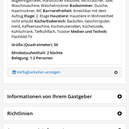
Bügelmöglichkeit, Handtücher inklusive, Nichtraucher, Safe,
Waschmaschine, Wäschetrockner
Badezimmer:
Dusche,
Haartrockner, WC
Barrierefreiheit:
Erreichbar mit dem
Aufzug
Etage:
2. Etage
Haustiere:
Haustiere in Wohneinheit
nicht erlaubt
Küche/Essbereich:
Backofen, Geschirrspüler,
Herd, Kaffeemaschine, Küchenutensilien, Küchenzeile,
Kühlschrank, Tiefkühlfach, Toaster
Medien und Technik:
Flachbild-TV
Größe (Quadratmeter): 56
Mindestaufenthalt: 2 Nächte
Belegung: 1-2 Personen
Verfügbarkeiten anzeigen
Informationen von Ihrem Gastgeber
Richtlinien