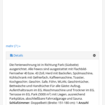
mehr (7 ) »
mehr (7 ) »
mehr (7 ) »
mehr (7 ) »
Details
Die Ferienwohnung ist in Richtung Park (Südseite)
ausgerichtet. Alle Fewos sind ausgestattet mit Flachbild-
Fernseher 40 bzw. 43 Zoll, Herd mit Backofen, Spülmaschine,
Kühlschrank mit Gefrierfach, Kaffeemaschine, Toaster,
Kochgeschirr, Geschirr, Safe, Föhn, WLAN, Geschirrtücher,
Bettwäsche und Handtücher.Für alle Gäste: Aufzug,
Aufenthaltsraum im EG, Waschmaschine und Trockner im EG,
Terrasse im EG, Park (5000 m²) mit Liegen, ausreichend
Parkplätze, abschließbare Fahrradgarage und Sauna.
Schlafzimmer:
Doppelbett (Breite: 151-180 cm): 1
Anzahl