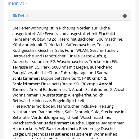
mehr (7 ) »
mehr (7 ) »
mehr (7 ) »
mehr (7 ) »
Details
Die Ferienwohnung ist in Richtung Norden zur Kirche
ausgerichtet. Alle Fewo´s sind ausgestattet mit Flachbild-
Fernseher 40 bzw. 43 Zoll, Herd mit Backofen, Spülmaschine,
Kühlschrank mit Gefrierfach, Kaffeemaschine, Toaster,
Kochgeschirr, Geschirr, Safe, Föhn, WLAN, Geschirrtücher,
Bettwäsche und Handtücher.Für alle Gäste: Aufzug,
Aufenthaltsraum im EG, Waschmaschine, Trockner im EG,
Terrasse im EG, Park (5000 m²) mit Liegen, ausreichend
Parkplätze, abschließbare Fahrradgarage und Sauna.
Schlafzimmer:
Doppelbett (Breite: 151-180 cm): 1
2.
Schlafzimmer:
Einzelbett (Breite: 90-130 cm): 1
Anzahl
Zimmer:
Anzahl Badezimmer: 1, Anzahl Schlafräume: 2, Anzahl
Wohnzimmer: 1
Ausstattung:
Allergikerfreundlich,
Bettwäsche inklusive, Bügelmöglichkeit,
Fliesen-/Marmorboden, Handtücher inklusive, Heizung,
Nichtraucher, Rauchmelder, Safe, Schrank, Sofa, Steckdose in
Bettnähe, Verdunklungsmöglichkeit, Waschmaschine,
Wäschetrockner
Badezimmer:
Dusche, Eigenes Badezimmer,
Haartrockner, WC
Barrierefreiheit:
Ebenerdige Dusche
Etage:
Erdgeschoss
Haustiere:
Haustiere in Wohneinheit