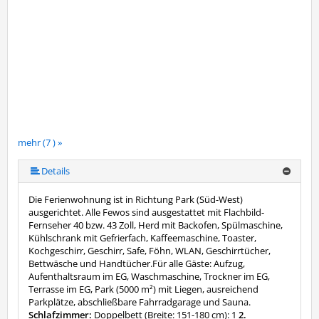
mehr (7 ) »
mehr (7 ) »
mehr (7 ) »
mehr (7 ) »
Details
Die Ferienwohnung ist in Richtung Park (Süd-West)
ausgerichtet. Alle Fewos sind ausgestattet mit Flachbild-
Fernseher 40 bzw. 43 Zoll, Herd mit Backofen, Spülmaschine,
Kühlschrank mit Gefrierfach, Kaffeemaschine, Toaster,
Kochgeschirr, Geschirr, Safe, Föhn, WLAN, Geschirrtücher,
Bettwäsche und Handtücher.Für alle Gäste: Aufzug,
Aufenthaltsraum im EG, Waschmaschine, Trockner im EG,
Terrasse im EG, Park (5000 m²) mit Liegen, ausreichend
Parkplätze, abschließbare Fahrradgarage und Sauna.
Schlafzimmer:
Doppelbett (Breite: 151-180 cm): 1
2.