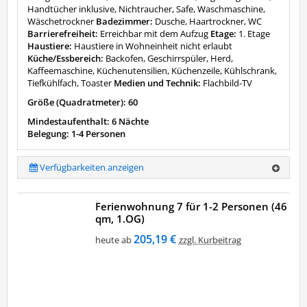
Handtücher inklusive, Nichtraucher, Safe, Waschmaschine,
Wäschetrockner
Badezimmer:
Dusche, Haartrockner, WC
Barrierefreiheit:
Erreichbar mit dem Aufzug
Etage:
1. Etage
Haustiere:
Haustiere in Wohneinheit nicht erlaubt
Küche/Essbereich:
Backofen, Geschirrspüler, Herd,
Kaffeemaschine, Küchenutensilien, Küchenzeile, Kühlschrank,
Tiefkühlfach, Toaster
Medien und Technik:
Flachbild-TV
Größe (Quadratmeter): 60
Mindestaufenthalt: 6 Nächte
Belegung: 1-4 Personen
Verfügbarkeiten anzeigen
Ferienwohnung 7 für 1-2 Personen (46
qm, 1.OG)
205,19 €
heute ab
zzgl. Kurbeitrag