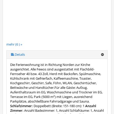
mehr (6 ) »
mehr (6 ) »
mehr (6 ) »
Details
Die Ferienwohnung ist in Richtung Norden zur Kirche
ausgerichtet. Alle Fewos sind ausgestattet mit Flachbild-
Fernseher 40 bzw. 43 Zoll, Herd mit Backofen, Spülmaschine,
Kühlschrank mit Gefrierfach, Kaffeemaschine, Toaster,
Kochgeschirr, Geschirr, Safe, Föhn, WLAN, Geschirrtücher,
Bettwäsche und Handtücher.Für alle Gäste: Aufzug,
Aufenthaltsraum im EG, Waschmaschine und Trockner im EG,
Terrasse im EG, Park (5000 m²) mit Liegen, ausreichend
Parkplätze, abschließbare Fahrradgarage und Sauna.
Schlafzimmer:
Doppelbett (Breite: 151-180 cm): 1
Anzahl
Zimmer:
Anzahl Badezimmer: 1, Anzahl Schlafräume: 1, Anzahl