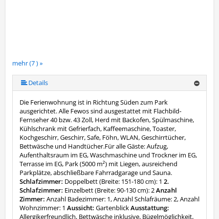
mehr (7 ) »
mehr (7 ) »
mehr (7 ) »
mehr (7 ) »
Details
Die Ferienwohnung ist in Richtung Süden zum Park
ausgerichtet. Alle Fewos sind ausgestattet mit Flachbild-
Fernseher 40 bzw. 43 Zoll, Herd mit Backofen, Spülmaschine,
Kühlschrank mit Gefrierfach, Kaffeemaschine, Toaster,
Kochgeschirr, Geschirr, Safe, Föhn, WLAN, Geschirrtücher,
Bettwäsche und Handtücher.Für alle Gäste: Aufzug,
Aufenthaltsraum im EG, Waschmaschine und Trockner im EG,
Terrasse im EG, Park (5000 m²) mit Liegen, ausreichend
Parkplätze, abschließbare Fahrradgarage und Sauna.
Schlafzimmer:
Doppelbett (Breite: 151-180 cm): 1
2.
Schlafzimmer:
Einzelbett (Breite: 90-130 cm): 2
Anzahl
Zimmer:
Anzahl Badezimmer: 1, Anzahl Schlafräume: 2, Anzahl
Wohnzimmer: 1
Aussicht:
Gartenblick
Ausstattung:
Allergikerfreundlich, Bettwäsche inklusive, Bügelmöglichkeit,