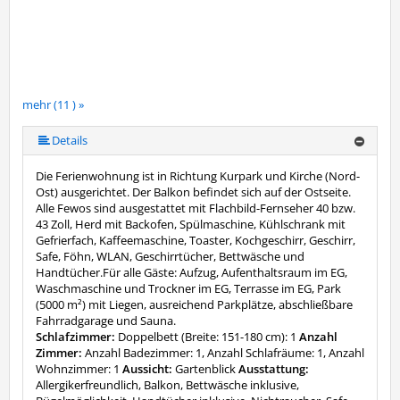
mehr (11 ) »
mehr (11 ) »
mehr (11 ) »
mehr (11 ) »
mehr (11 ) »
mehr (11 ) »
mehr (11 ) »
mehr (11 ) »
Details
Die Ferienwohnung ist in Richtung Kurpark und Kirche (Nord-
Ost) ausgerichtet. Der Balkon befindet sich auf der Ostseite.
Alle Fewos sind ausgestattet mit Flachbild-Fernseher 40 bzw.
43 Zoll, Herd mit Backofen, Spülmaschine, Kühlschrank mit
Gefrierfach, Kaffeemaschine, Toaster, Kochgeschirr, Geschirr,
Safe, Föhn, WLAN, Geschirrtücher, Bettwäsche und
Handtücher.Für alle Gäste: Aufzug, Aufenthaltsraum im EG,
Waschmaschine und Trockner im EG, Terrasse im EG, Park
(5000 m²) mit Liegen, ausreichend Parkplätze, abschließbare
Fahrradgarage und Sauna.
Schlafzimmer:
Doppelbett (Breite: 151-180 cm): 1
Anzahl
Zimmer:
Anzahl Badezimmer: 1, Anzahl Schlafräume: 1, Anzahl
Wohnzimmer: 1
Aussicht:
Gartenblick
Ausstattung:
Allergikerfreundlich, Balkon, Bettwäsche inklusive,