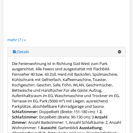
mehr (7 ) »
mehr (7 ) »
mehr (7 ) »
mehr (7 ) »
Details
Die Ferienwohnung ist in Richtung Süd-West zum Park
ausgerichtet. Alle Fewos sind ausgestattet mit Flachbild-
Fernseher 40 bzw. 43 Zoll, Herd mit Backofen, Spülmaschine,
Kühlschrank mit Gefrierfach, Kaffeemaschine, Toaster,
Kochgeschirr, Geschirr, Safe, Föhn, WLAN, Geschirrtücher,
Bettwäsche und Handtücher.Für alle Gäste: Aufzug,
Aufenthaltsraum im EG, Waschmaschine und Trockner im EG,
Terrasse im EG, Park (5000 m²) mit Liegen, ausreichend
Parkplätze, abschließbare Fahrradgarage und Sauna.
Schlafzimmer:
Doppelbett (Breite: 151-180 cm): 1
2.
Schlafzimmer:
Einzelbett (Breite: 90-130 cm): 3
Anzahl
Zimmer:
Anzahl Badezimmer: 1, Anzahl Schlafräume: 2, Anzahl
Wohnzimmer: 1
Aussicht:
Gartenblick
Ausstattung:
Allergikerfreundlich, Bettwäsche inklusive, Bügelmöglichkeit,