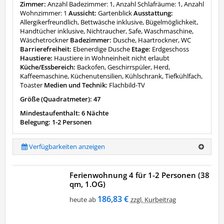
Zimmer:
Anzahl Badezimmer: 1, Anzahl Schlafräume: 1, Anzahl
Wohnzimmer: 1
Aussicht:
Gartenblick
Ausstattung:
Allergikerfreundlich, Bettwäsche inklusive, Bügelmöglichkeit,
Handtücher inklusive, Nichtraucher, Safe, Waschmaschine,
Wäschetrockner
Badezimmer:
Dusche, Haartrockner, WC
Barrierefreiheit:
Ebenerdige Dusche
Etage:
Erdgeschoss
Haustiere:
Haustiere in Wohneinheit nicht erlaubt
Küche/Essbereich:
Backofen, Geschirrspüler, Herd,
Kaffeemaschine, Küchenutensilien, Kühlschrank, Tiefkühlfach,
Toaster
Medien und Technik:
Flachbild-TV
Größe (Quadratmeter): 47
Mindestaufenthalt: 6 Nächte
Belegung: 1-2 Personen
Verfügbarkeiten anzeigen
Ferienwohnung 4 für 1-2 Personen (38
qm, 1.OG)
186,83 €
heute ab
zzgl. Kurbeitrag