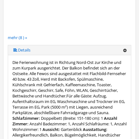
mehr (8 ) »
mehr (8 ) »
mehr (8 ) »
mehr (8 ) »
mehr (8 ) »
Details
Die Ferienwohnung ist in Richtung Nord-Ost zur Kirche und
zum Kurpark ausgerichtet. Der Balkon befindet sich an der
Ostseite. Alle Fewos sind ausgestattet mit Flachbild-Fernseher
40 bzw. 43 Zoll, Herd mit Backofen, Spülmaschine,
Kühlschrank mit Gefrierfach, Kaffeemaschine, Toaster,
Kochgeschirr, Geschirr, Safe, Föhn, WLAN, Geschirrtücher,
Bettwäsche und Handtücher.Für alle Gäste: Aufzug,
Aufenthaltsraum im EG, Waschmaschine und Trockner im EG,
Terrasse im EG, Park (5000 m²) mit Liegen, ausreichend
Parkplätze, abschließbare Fahrradgarage und Sauna.
Schlafzimmer:
Doppelbett (Breite: 151-180 cm): 1
Anzahl
Zimmer:
Anzahl Badezimmer: 1, Anzahl Schlafräume: 1, Anzahl
Wohnzimmer: 1
Aussicht:
Gartenblick
Ausstattung:
Allergikerfreundlich, Balkon, Bügelmöglichkeit, Handtücher