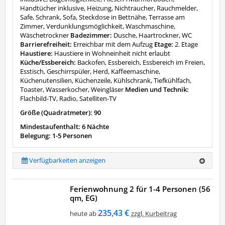
Handtücher inklusive, Heizung, Nichtraucher, Rauchmelder,
Safe, Schrank, Sofa, Steckdose in Bettnähe, Terrasse am
Zimmer, Verdunklungsmöglichkeit, Waschmaschine,
Wäschetrockner
Badezimmer:
Dusche, Haartrockner, WC
Barrierefreiheit:
Erreichbar mit dem Aufzug
Etage:
2. Etage
Haustiere:
Haustiere in Wohneinheit nicht erlaubt
Küche/Essbereich:
Backofen, Essbereich, Essbereich im Freien,
Esstisch, Geschirrspüler, Herd, Kaffeemaschine,
Küchenutensilien, Küchenzeile, Kühlschrank, Tiefkühlfach,
Toaster, Wasserkocher, Weingläser
Medien und Technik:
Flachbild-TV, Radio, Satelliten-TV
Größe (Quadratmeter): 90
Mindestaufenthalt: 6 Nächte
Belegung: 1-5 Personen
Verfügbarkeiten anzeigen
Ferienwohnung 2 für 1-4 Personen (56
qm, EG)
235,43 €
heute ab
zzgl. Kurbeitrag