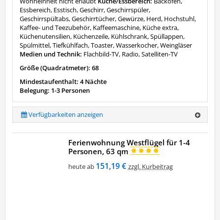
Wohneinheit nicht erlaubt
Küche/Essbereich:
Backofen,
Essbereich, Esstisch, Geschirr, Geschirrspüler,
Geschirrspültabs, Geschirrtücher, Gewürze, Herd, Hochstuhl,
Kaffee- und Teezubehör, Kaffeemaschine, Küche extra,
Küchenutensilien, Küchenzeile, Kühlschrank, Spüllappen,
Spülmittel, Tiefkühlfach, Toaster, Wasserkocher, Weingläser
Medien und Technik:
Flachbild-TV, Radio, Satelliten-TV
Größe (Quadratmeter): 68
Mindestaufenthalt: 4 Nächte
Belegung: 1-3 Personen
Verfügbarkeiten anzeigen
Ferienwohnung Westflügel für 1-4
Personen, 63 qm
151,19 €
heute ab
zzgl. Kurbeitrag