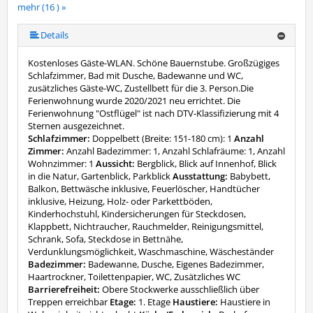
mehr (16 ) »
mehr (16 ) »
mehr (16 ) »
mehr (16 ) »
mehr (16 ) »
mehr (16 ) »
mehr (16 ) »
mehr (16 ) »
mehr (16 ) »
mehr (16 ) »
mehr (16 ) »
mehr (16 ) »
mehr (16 ) »
Details
Kostenloses Gäste-WLAN. Schöne Bauernstube. Großzügiges
Schlafzimmer, Bad mit Dusche, Badewanne und WC,
zusätzliches Gäste-WC, Zustellbett für die 3. Person.Die
Ferienwohnung wurde 2020/2021 neu errichtet. Die
Ferienwohnung "Ostflügel" ist nach DTV-Klassifizierung mit 4
Sternen ausgezeichnet.
Schlafzimmer:
Doppelbett (Breite: 151-180 cm): 1
Anzahl
Zimmer:
Anzahl Badezimmer: 1, Anzahl Schlafräume: 1, Anzahl
Wohnzimmer: 1
Aussicht:
Bergblick, Blick auf Innenhof, Blick
in die Natur, Gartenblick, Parkblick
Ausstattung:
Babybett,
Balkon, Bettwäsche inklusive, Feuerlöscher, Handtücher
inklusive, Heizung, Holz- oder Parkettböden,
Kinderhochstuhl, Kindersicherungen für Steckdosen,
Klappbett, Nichtraucher, Rauchmelder, Reinigungsmittel,
Schrank, Sofa, Steckdose in Bettnähe,
Verdunklungsmöglichkeit, Waschmaschine, Wäscheständer
Badezimmer:
Badewanne, Dusche, Eigenes Badezimmer,
Haartrockner, Toilettenpapier, WC, Zusätzliches WC
Barrierefreiheit:
Obere Stockwerke ausschließlich über
Treppen erreichbar
Etage:
1. Etage
Haustiere:
Haustiere in