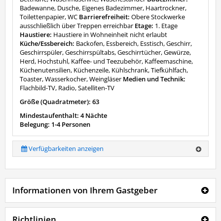
Badewanne, Dusche, Eigenes Badezimmer, Haartrockner,
Toilettenpapier, WC
Barrierefreiheit:
Obere Stockwerke
ausschließlich über Treppen erreichbar
Etage:
1. Etage
Haustiere:
Haustiere in Wohneinheit nicht erlaubt
Küche/Essbereich:
Backofen, Essbereich, Esstisch, Geschirr,
Geschirrspüler, Geschirrspültabs, Geschirrtücher, Gewürze,
Herd, Hochstuhl, Kaffee- und Teezubehör, Kaffeemaschine,
Küchenutensilien, Küchenzeile, Kühlschrank, Tiefkühlfach,
Toaster, Wasserkocher, Weingläser
Medien und Technik:
Flachbild-TV, Radio, Satelliten-TV
Größe (Quadratmeter): 63
Mindestaufenthalt: 4 Nächte
Belegung: 1-4 Personen
Verfügbarkeiten anzeigen
Informationen von Ihrem Gastgeber
Richtlinien