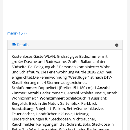
mehr (15 ) »
mehr (15 ) »
mehr (15 ) »
mehr (15 ) »
mehr (15 ) »
mehr (15 ) »
mehr (15 ) »
mehr (15 ) »
mehr (15 ) »
mehr (15 ) »
mehr (15 ) »
mehr (15 ) »
Details
Kostenloses Gäste-WLAN. Großzügiges Badezimmer mit
großer Dusche und Badewanne. Großer Balkon auf der
Südseite. Bei Belegung ab 3 Personen kombinierter Wohn-
und Schlafraum. Die Ferienwohnung wurde 2020/2021 neu
eingerichtet.Die Ferienwohnung "Westflügel" ist nach DTV-
Klassifizierung mit 4 Sternen ausgezeichnet.
Schlafzimmer:
Doppelbett (Breite: 151-180 cm): 1
Anzahl
Zimmer:
Anzahl Badezimmer: 1, Anzahl Schlafräume: 1, Anzahl
Wohnzimmer: 1
Wohnzimmer:
Schlafcouch: 1
Aussicht:
Bergblick, Blick in die Natur, Gartenblick, Parkblick
Ausstattung:
Babybett, Balkon, Bettwäsche inklusive,
Feuerlöscher, Handtücher inklusive, Heizung,
Kindersicherungen für Steckdosen, Nichtraucher,
Rauchmelder, Reinigungsmittel, Schrank, Sofa, Steckdose in
Bettnähe, Waschmaschine, Wäscheständer
Badezimmer: