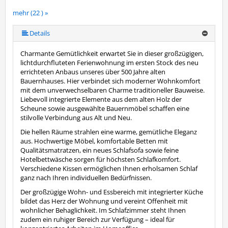
mehr (22 ) »
mehr (22 ) »
mehr (22 ) »
mehr (22 ) »
mehr (22 ) »
mehr (22 ) »
mehr (22 ) »
mehr (22 ) »
mehr (22 ) »
mehr (22 ) »
mehr (22 ) »
mehr (22 ) »
mehr (22 ) »
mehr (22 ) »
mehr (22 ) »
mehr (22 ) »
mehr (22 ) »
mehr (22 ) »
mehr (22 ) »
Details
Charmante Gemütlichkeit erwartet Sie in dieser großzügigen,
lichtdurchfluteten Ferienwohnung im ersten Stock des neu
errichteten Anbaus unseres über 500 Jahre alten
Bauernhauses. Hier verbindet sich moderner Wohnkomfort
mit dem unverwechselbaren Charme traditioneller Bauweise.
Liebevoll integrierte Elemente aus dem alten Holz der
Scheune sowie ausgewählte Bauernmöbel schaffen eine
stilvolle Verbindung aus Alt und Neu.
Die hellen Räume strahlen eine warme, gemütliche Eleganz
aus. Hochwertige Möbel, komfortable Betten mit
Qualitätsmatratzen, ein neues Schlafsofa sowie feine
Hotelbettwäsche sorgen für höchsten Schlafkomfort.
Verschiedene Kissen ermöglichen Ihnen erholsamen Schlaf
ganz nach Ihren individuellen Bedürfnissen.
Der großzügige Wohn- und Essbereich mit integrierter Küche
bildet das Herz der Wohnung und vereint Offenheit mit
wohnlicher Behaglichkeit. Im Schlafzimmer steht Ihnen
zudem ein ruhiger Bereich zur Verfügung – ideal für