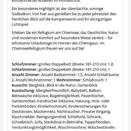
konzentriertes Arbeiten im Homeoffice.
Ein besonderes Highlight ist der überdachte, sonnige
Südbalkon: Von hier aus genießen Sie zu jeder Jahreszeit den
herrlichen Blick auf die Kampenwand und ihr einzigartiges
Lichtspiel.
Erleben Sie ein Refugium am Chiemsee, das Geschichte, Natur
und modernen Komfort auf besondere Weise vereint – für
erholsame Urlaubstage im Herzen des Chiemgaus. Im
ChiemseeRefugium freuen wir uns auf Sie!
Schlafzimmer:
großes Doppelbett (Breite: 181-210 cm): 1
2.
Schlafzimmer:
großes Doppelbett (Breite: 181-210 cm): 1
Anzahl Zimmer:
Anzahl Badezimmer: 1,5, Anzahl Schlafräume:
2, Anzahl Wohnzimmer: 1
Wohnzimmer:
Schlafcouch: 1
Aussicht:
Bergblick, Blick in die Natur, Gartenblick
Ausstattung:
Allergikerfreundlich, Babybett, Balkon,
Bettwäsche inklusive, Bügelmöglichkeit, Feuerlöscher,
Gartenmöbel, Handtücher inklusive, Heizung, Holz- oder
Parkettböden, Kinderhochstuhl, Kindersicherungen für
Steckdosen, Mückennetz, Nichtraucher, Privater Eingang,
Rauchmelder, Reinigungsmittel, Schlafsofa, Schrank,
Schreibtisch, Sofa, Steckdose in Bettnähe, Teppichboden,
Verdunklungsmöglichkeit, Waschmaschine, Wäscheständer,