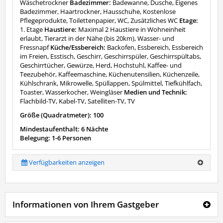
Wäschetrockner
Badezimmer:
Badewanne, Dusche, Eigenes
Badezimmer, Haartrockner, Hausschuhe, Kostenlose
Pflegeprodukte, Toilettenpapier, WC, Zusätzliches WC
Etage:
1. Etage
Haustiere:
Maximal 2 Haustiere in Wohneinheit
erlaubt, Tierarzt in der Nähe (bis 20km), Wasser- und
Fressnapf
Küche/Essbereich:
Backofen, Essbereich, Essbereich
im Freien, Esstisch, Geschirr, Geschirrspüler, Geschirrspültabs,
Geschirrtücher, Gewürze, Herd, Hochstuhl, Kaffee- und
Teezubehör, Kaffeemaschine, Küchenutensilien, Küchenzeile,
Kühlschrank, Mikrowelle, Spüllappen, Spülmittel, Tiefkühlfach,
Toaster, Wasserkocher, Weingläser
Medien und Technik:
Flachbild-TV, Kabel-TV, Satelliten-TV, TV
Größe (Quadratmeter): 100
Mindestaufenthalt: 6 Nächte
Belegung: 1-6 Personen
Verfügbarkeiten anzeigen
Informationen von Ihrem Gastgeber