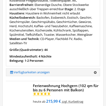
Kostenlose Pflegeprodukte, Toilettenpapier, WC
Barrierefreiheit:
Ebenerdige Dusche, Obere Stockwerke
ausschließlich über Treppen erreichbar
Etage:
2. Etage
Haustiere:
Haustiere in Wohneinheit nicht erlaubt
Küche/Essbereich:
Backofen, Essbereich, Esstisch, Geschirr,
Geschirrspüler, Geschirrspültabs, Geschirrtücher, Gewürze,
Herd, Hochstuhl, Kaffee- und Teezubehör, Kaffeemaschine,
Küchenutensilien, Küchenzeile, Kühlschrank, Spüllappen,
Spülmittel, Tiefkühlfach, Toaster, Wasserkocher, Weingläser
Medien und Technik:
CD-Player, Flachbild-TV, Radio,
Satelliten-TV
Größe (Quadratmeter): 44
Mindestaufenthalt: 4 Nächte
Belegung: 1-2 Personen
Verfügbarkeiten anzeigen
Ferienwohnung Hochgern (102 qm für
bis zu 6 Personen mit Balkon)
215,99 €
heute ab
zzgl. Kurbeitrag