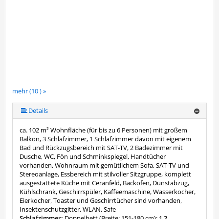
mehr (10 ) »
mehr (10 ) »
mehr (10 ) »
mehr (10 ) »
mehr (10 ) »
mehr (10 ) »
mehr (10 ) »
Details
ca. 102 m² Wohnfläche (für bis zu 6 Personen) mit großem
Balkon, 3 Schlafzimmer, 1 Schlafzimmer davon mit eigenem
Bad und Rückzugsbereich mit SAT-TV, 2 Badezimmer mit
Dusche, WC, Fön und Schminkspiegel, Handtücher
vorhanden, Wohnraum mit gemütlichem Sofa, SAT-TV und
Stereoanlage, Essbereich mit stilvoller Sitzgruppe, komplett
ausgestattete Küche mit Ceranfeld, Backofen, Dunstabzug,
Kühlschrank, Geschirrspüler, Kaffeemaschine, Wasserkocher,
Eierkocher, Toaster und Geschirrtücher sind vorhanden,
Insektenschutzgitter, WLAN, Safe
Schlafzimmer:
Doppelbett (Breite: 151-180 cm): 1
2.