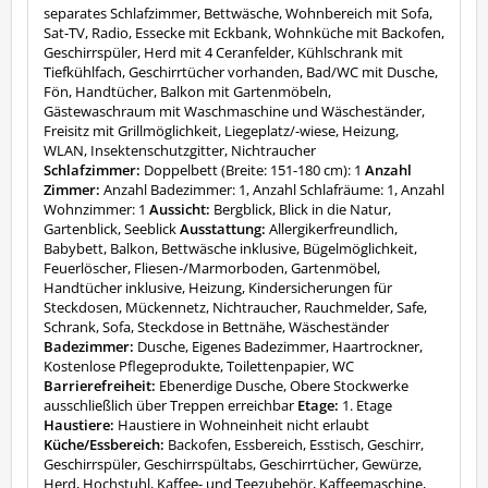
separates Schlafzimmer, Bettwäsche, Wohnbereich mit Sofa,
Sat-TV, Radio, Essecke mit Eckbank, Wohnküche mit Backofen,
Geschirrspüler, Herd mit 4 Ceranfelder, Kühlschrank mit
Tiefkühlfach, Geschirrtücher vorhanden, Bad/WC mit Dusche,
Fön, Handtücher, Balkon mit Gartenmöbeln,
Gästewaschraum mit Waschmaschine und Wäscheständer,
Freisitz mit Grillmöglichkeit, Liegeplatz/-wiese, Heizung,
WLAN, Insektenschutzgitter, Nichtraucher
Schlafzimmer:
Doppelbett (Breite: 151-180 cm): 1
Anzahl
Zimmer:
Anzahl Badezimmer: 1, Anzahl Schlafräume: 1, Anzahl
Wohnzimmer: 1
Aussicht:
Bergblick, Blick in die Natur,
Gartenblick, Seeblick
Ausstattung:
Allergikerfreundlich,
Babybett, Balkon, Bettwäsche inklusive, Bügelmöglichkeit,
Feuerlöscher, Fliesen-/Marmorboden, Gartenmöbel,
Handtücher inklusive, Heizung, Kindersicherungen für
Steckdosen, Mückennetz, Nichtraucher, Rauchmelder, Safe,
Schrank, Sofa, Steckdose in Bettnähe, Wäscheständer
Badezimmer:
Dusche, Eigenes Badezimmer, Haartrockner,
Kostenlose Pflegeprodukte, Toilettenpapier, WC
Barrierefreiheit:
Ebenerdige Dusche, Obere Stockwerke
ausschließlich über Treppen erreichbar
Etage:
1. Etage
Haustiere:
Haustiere in Wohneinheit nicht erlaubt
Küche/Essbereich:
Backofen, Essbereich, Esstisch, Geschirr,
Geschirrspüler, Geschirrspültabs, Geschirrtücher, Gewürze,
Herd, Hochstuhl, Kaffee- und Teezubehör, Kaffeemaschine,