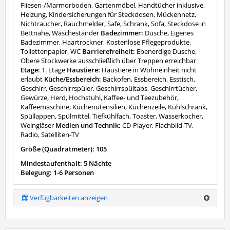
Fliesen-/Marmorboden, Gartenmöbel, Handtücher inklusive,
Heizung, Kindersicherungen für Steckdosen, Mückennetz,
Nichtraucher, Rauchmelder, Safe, Schrank, Sofa, Steckdose in
Bettnähe, Wäscheständer
Badezimmer:
Dusche, Eigenes
Badezimmer, Haartrockner, Kostenlose Pflegeprodukte,
Toilettenpapier, WC
Barrierefreiheit:
Ebenerdige Dusche,
Obere Stockwerke ausschließlich über Treppen erreichbar
Etage:
1. Etage
Haustiere:
Haustiere in Wohneinheit nicht
erlaubt
Küche/Essbereich:
Backofen, Essbereich, Esstisch,
Geschirr, Geschirrspüler, Geschirrspültabs, Geschirrtücher,
Gewürze, Herd, Hochstuhl, Kaffee- und Teezubehör,
Kaffeemaschine, Küchenutensilien, Küchenzeile, Kühlschrank,
Spüllappen, Spülmittel, Tiefkühlfach, Toaster, Wasserkocher,
Weingläser
Medien und Technik:
CD-Player, Flachbild-TV,
Radio, Satelliten-TV
Größe (Quadratmeter): 105
Mindestaufenthalt: 5 Nächte
Belegung: 1-6 Personen
Verfügbarkeiten anzeigen