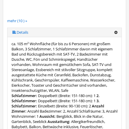
mehr (10 ) »
mehr (10 ) »
mehr (10 ) »
mehr (10 ) »
mehr (10 ) »
mehr (10 ) »
mehr (10 ) »
Details
ca. 105 m² Wohnfläche (für bis zu 6 Personen) mit großem
Balkon, 3 Schlafzimmer, 1 Schlafzimmer davon mit eigenem
Bad und Rückzugsbereich mit SAT-TV, 2 Badezimmer mit
Dusche, WC, Fön und Schminkspiegel, Handtücher
vorhanden, Wohnraum mit gemütlichem Sofa, SAT-TV und
Stereoanlage, Essbereich mit stilvoller Sitzgruppe, komplett
ausgestattete Küche mit Ceranfeld, Backofen, Dunstabzug,
Kühlschrank, Geschirrspüler, Kaffeemaschine, Wasserkocher,
Eierkocher, Toaster und Geschirrtücher sind vorhanden,
Insektenschutzgitter, WLAN, Safe
Schlafzimmer:
Doppelbett (Breite: 151-180 cm): 1
2.
Schlafzimmer:
Doppelbett (Breite: 151-180 cm): 1
3.
Schlafzimmer:
Einzelbett (Breite: 90-130 cm): 2
Anzahl
Zimmer:
Anzahl Badezimmer: 2, Anzahl Schlafräume: 3, Anzahl
Wohnzimmer: 1
Aussicht:
Bergblick, Blick in die Natur,
Gartenblick, Seeblick
Ausstattung:
Allergikerfreundlich,
Babybett, Balkon, Bettwäsche inklusive, Feuerlöscher,