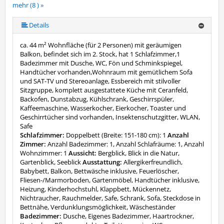
mehr (8 ) »
mehr (8 ) »
mehr (8 ) »
mehr (8 ) »
mehr (8 ) »
Details
ca. 44 m² Wohnfläche (für 2 Personen) mit geräumigen
Balkon, befindet sich im 2. Stock, hat 1 Schlafzimmer,1
Badezimmer mit Dusche, WC, Fön und Schminkspiegel,
Handtücher vorhanden,Wohnraum mit gemütlichem Sofa
und SAT-TV und Stereoanlage, Essbereich mit stilvoller
Sitzgruppe, komplett ausgestattete Küche mit Ceranfeld,
Backofen, Dunstabzug, Kühlschrank, Geschirrspüler,
Kaffeemaschine, Wasserkocher, Eierkocher, Toaster und
Geschirrtücher sind vorhanden, Insektenschutzgitter, WLAN,
Safe
Schlafzimmer:
Doppelbett (Breite: 151-180 cm): 1
Anzahl
Zimmer:
Anzahl Badezimmer: 1, Anzahl Schlafräume: 1, Anzahl
Wohnzimmer: 1
Aussicht:
Bergblick, Blick in die Natur,
Gartenblick, Seeblick
Ausstattung:
Allergikerfreundlich,
Babybett, Balkon, Bettwäsche inklusive, Feuerlöscher,
Fliesen-/Marmorboden, Gartenmöbel, Handtücher inklusive,
Heizung, Kinderhochstuhl, Klappbett, Mückennetz,
Nichtraucher, Rauchmelder, Safe, Schrank, Sofa, Steckdose in
Bettnähe, Verdunklungsmöglichkeit, Wäscheständer
Badezimmer:
Dusche, Eigenes Badezimmer, Haartrockner,