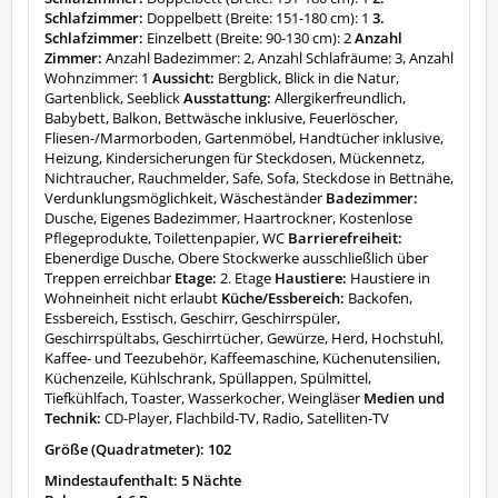
Schlafzimmer:
Doppelbett (Breite: 151-180 cm): 1
3.
Schlafzimmer:
Einzelbett (Breite: 90-130 cm): 2
Anzahl
Zimmer:
Anzahl Badezimmer: 2, Anzahl Schlafräume: 3, Anzahl
Wohnzimmer: 1
Aussicht:
Bergblick, Blick in die Natur,
Gartenblick, Seeblick
Ausstattung:
Allergikerfreundlich,
Babybett, Balkon, Bettwäsche inklusive, Feuerlöscher,
Fliesen-/Marmorboden, Gartenmöbel, Handtücher inklusive,
Heizung, Kindersicherungen für Steckdosen, Mückennetz,
Nichtraucher, Rauchmelder, Safe, Sofa, Steckdose in Bettnähe,
Verdunklungsmöglichkeit, Wäscheständer
Badezimmer:
Dusche, Eigenes Badezimmer, Haartrockner, Kostenlose
Pflegeprodukte, Toilettenpapier, WC
Barrierefreiheit:
Ebenerdige Dusche, Obere Stockwerke ausschließlich über
Treppen erreichbar
Etage:
2. Etage
Haustiere:
Haustiere in
Wohneinheit nicht erlaubt
Küche/Essbereich:
Backofen,
Essbereich, Esstisch, Geschirr, Geschirrspüler,
Geschirrspültabs, Geschirrtücher, Gewürze, Herd, Hochstuhl,
Kaffee- und Teezubehör, Kaffeemaschine, Küchenutensilien,
Küchenzeile, Kühlschrank, Spüllappen, Spülmittel,
Tiefkühlfach, Toaster, Wasserkocher, Weingläser
Medien und
Technik:
CD-Player, Flachbild-TV, Radio, Satelliten-TV
Größe (Quadratmeter): 102
Mindestaufenthalt: 5 Nächte