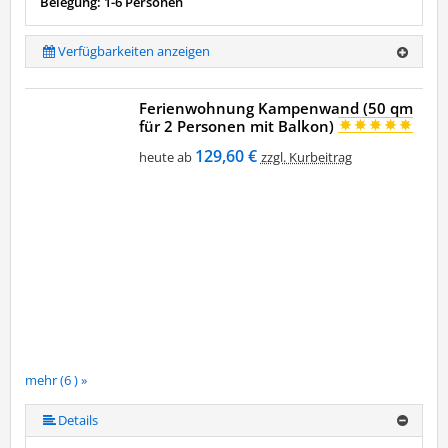
Belegung: 1-6 Personen
Verfügbarkeiten anzeigen
Ferienwohnung Kampenwand (50 qm
für 2 Personen mit Balkon)
129,60 €
heute ab
zzgl. Kurbeitrag
mehr (6 ) »
mehr (6 ) »
mehr (6 ) »
Details