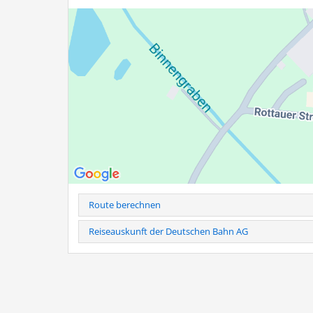
Dauer:
1,5 bis 2 Stunden, je nach Teilnehmerzahl
Preis:
ab 59,- pro Person (1,50 € Ermäßigung mit Bernaue
Mindestteilnehmerzahl:
2 Personen
Nähere Informationen zur Tour erhalten Sie unter
www.s
Route berechnen
Reiseauskunft der Deutschen Bahn AG