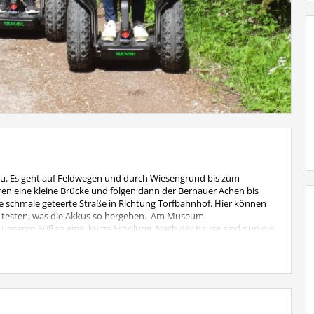
au. Es geht auf Feldwegen und durch Wiesengrund bis zum
ren eine kleine Brücke und folgen dann der Bernauer Achen bis
ine schmale geteerte Straße in Richtung Torfbahnhof. Hier können
nd testen, was die Akkus so hergeben. Am Museum
nseren Füßen eine kurze Erholung. Nach der Pause sind nun die
n auf idyllischen Moorwegen durch die Rottauer Filze zurück zu
ch (Tel. 0176 60387731).
 Einweisung, Helme und Unterziehhauben, Regencapes.
vtl. Getränke, Sonnenbrille und Sonnencreme
rnau