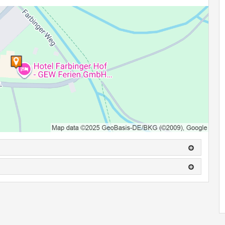
r Gästekarte)
egway-am-chiemsee.de