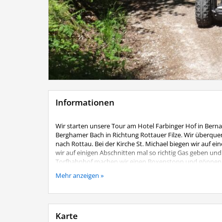
Informationen
Wir starten unsere Tour am Hotel Farbinger Hof in Bern
Berghamer Bach in Richtung Rottauer Filze. Wir überque
nach Rottau. Bei der Kirche St. Michael biegen wir auf e
wir auf einigen Abschnitten mal so richtig Gas geben u
Torfbahnhof machen wir einen Boxenstopp und gönnen u
Crosseigenschaften unserer Segway´s gefragt. Wir cruise
Mehr anzeigen »
unserem Startplatz.
Voranmeldung unbedingt erforderli
Inkludierte Leistung:
Professioneller Guide, gründliche
Mitzubringen:
Der Witterung entsprechende Kleidung, e
Karte
Treffpunkt:
Hotel Farbinger Hof, Rottauer Str. 75 in Be