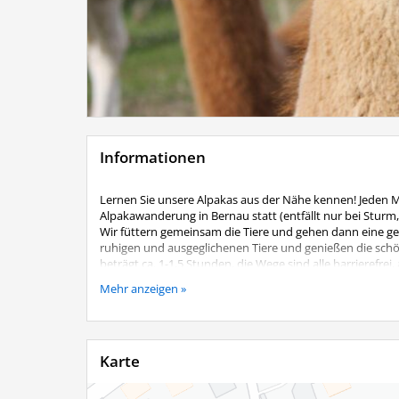
Informationen
Lernen Sie unsere Alpakas aus der Nähe kennen! Jeden 
Alpakawanderung in Bernau statt (entfällt nur bei Sturm
Wir füttern gemeinsam die Tiere und gehen dann eine gem
ruhigen und ausgeglichenen Tiere und genießen die sc
beträgt ca. 1-1,5 Stunden, die Wege sind alle barrierefre
Kosten:
Mehr anzeigen »
Je geführtes Alpaka 25,00 €
Begleitpersonen ohne eigenes Alpaka 5,00 €
Kinder bis 12 Jahre nur in Begleitung eines Erwachsenen,
Karte
Eine Anmeldung ist unbedingt telefonisch erforderlich
Lenz´n Hof