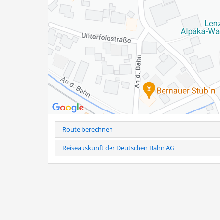
Familie Hogger
Baumannstr. 9 a
83233 Bernau am Chiemsee
Tel.: 0160-941 899 03
Hinweis
: Telefonische Anmeldung erforderlich unter Tel
Bei kurzfristiger Stornierung (24h vorher) und Nichtersch
Weitere Infos als PDF
Route berechnen
Reiseauskunft der Deutschen Bahn AG