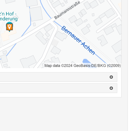
.: 0160-94189903
einen, wird eine Ausfallrechnung gestellt.