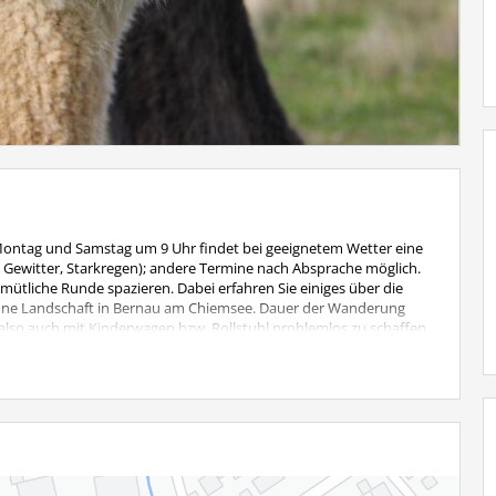
Montag und Samstag um 9 Uhr findet bei geeignetem Wetter eine
, Gewitter, Starkregen); andere Termine nach Absprache möglich.
ütliche Runde spazieren. Dabei erfahren Sie einiges über die
höne Landschaft in Bernau am Chiemsee. Dauer der Wanderung
i, also auch mit Kinderwagen bzw. Rollstuhl problemlos zu schaffen.
 Kinder bis 6 Jahre wandern kostenlos mit.
: