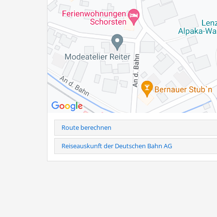
Familie Hogger
Baumannstr. 9 a
83233 Bernau am Chiemsee
Tel.: 0160-941 899 03
Hinweis
: Telefonische Anmeldung erforderlich unter Tel
Bei kurzfristiger Stornierung (24h vorher) und Nichtersch
Weitere Infos als PDF
Route berechnen
Reiseauskunft der Deutschen Bahn AG