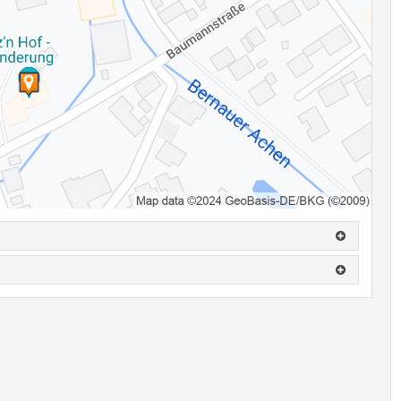
.: 0160-94189903
einen, wird eine Ausfallrechnung gestellt.