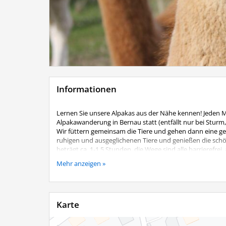
Informationen
Lernen Sie unsere Alpakas aus der Nähe kennen! Jeden 
Alpakawanderung in Bernau statt (entfällt nur bei Sturm
Wir füttern gemeinsam die Tiere und gehen dann eine gem
ruhigen und ausgeglichenen Tiere und genießen die sc
beträgt ca. 1-1,5 Stunden, die Wege sind alle barrierefre
Kosten:
Mehr anzeigen »
Je geführtes Alpaka 25,00 €
Begleitpersonen ohne eigenes Alpaka 5,00 €
Kinder bis 12 Jahre nur in Begleitung eines Erwachsenen,
Karte
Eine Anmeldung ist unbedingt telefonisch erforderlich
Lenz´n Hof