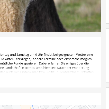
Montag und Samstag um 9 Uhr findet bei geeignetem Wetter eine
, Gewitter, Starkregen); andere Termine nach Absprache möglich.
ütliche Runde spazieren. Dabei erfahren Sie einiges über die
höne Landschaft in Bernau am Chiemsee. Dauer der Wanderung
i, also auch mit Kinderwagen bzw. Rollstuhl problemlos zu schaffen.
 Kinder bis 6 Jahre wandern kostenlos mit.
: