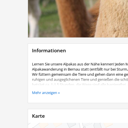
Informationen
Lernen Sie unsere Alpakas aus der Nähe kennen! Jeden 
Alpakawanderung in Bernau statt (entfällt nur bei Sturm
Wir füttern gemeinsam die Tiere und gehen dann eine gem
ruhigen und ausgeglichenen Tiere und genießen die sc
beträgt ca. 1-1,5 Stunden, die Wege sind alle barrierefre
Kosten:
Mehr anzeigen »
Je geführtes Alpaka 25,00 €
Begleitpersonen ohne eigenes Alpaka 5,00 €
Kinder bis 12 Jahre nur in Begleitung eines Erwachsenen,
Karte
Eine Anmeldung ist unbedingt telefonisch erforderlich
Lenz´n Hof