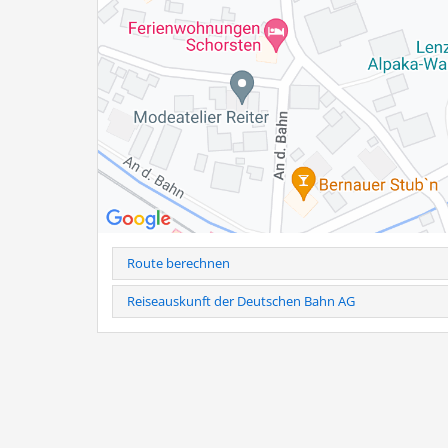
Familie Hogger
Baumannstr. 9 a
83233 Bernau am Chiemsee
Tel.: 0160-941 899 03
Hinweis
: Telefonische Anmeldung erforderlich unter Tel
Bei kurzfristiger Stornierung (24h vorher) und Nichtersch
Weitere Infos als PDF
Route berechnen
Reiseauskunft der Deutschen Bahn AG