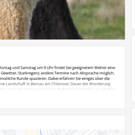
Montag und Samstag um 9 Uhr findet bei geeignetem Wetter eine
, Gewitter, Starkregen); andere Termine nach Absprache möglich.
ütliche Runde spazieren. Dabei erfahren Sie einiges über die
höne Landschaft in Bernau am Chiemsee. Dauer der Wanderung
i, also auch mit Kinderwagen bzw. Rollstuhl problemlos zu schaffen.
 Kinder bis 6 Jahre wandern kostenlos mit.
: