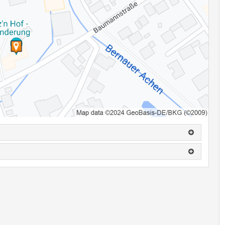
.: 0160-94189903
einen, wird eine Ausfallrechnung gestellt.