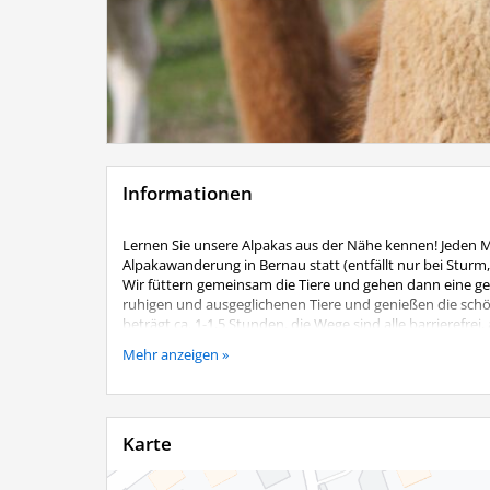
Informationen
Lernen Sie unsere Alpakas aus der Nähe kennen! Jeden 
Alpakawanderung in Bernau statt (entfällt nur bei Sturm
Wir füttern gemeinsam die Tiere und gehen dann eine gem
ruhigen und ausgeglichenen Tiere und genießen die sc
beträgt ca. 1-1,5 Stunden, die Wege sind alle barrierefre
Kosten:
Mehr anzeigen »
Je geführtes Alpaka 25,00 €
Begleitpersonen ohne eigenes Alpaka 5,00 €
Kinder bis 12 Jahre nur in Begleitung eines Erwachsenen,
Karte
Eine Anmeldung ist unbedingt telefonisch erforderlich
Lenz´n Hof