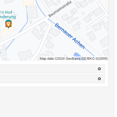
.: 0160-94189903
einen, wird eine Ausfallrechnung gestellt.