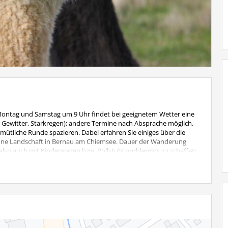
Montag und Samstag um 9 Uhr findet bei geeignetem Wetter eine
, Gewitter, Starkregen); andere Termine nach Absprache möglich.
ütliche Runde spazieren. Dabei erfahren Sie einiges über die
höne Landschaft in Bernau am Chiemsee. Dauer der Wanderung
i, also auch mit Kinderwagen bzw. Rollstuhl problemlos zu schaffen.
 Kinder bis 6 Jahre wandern kostenlos mit.
: