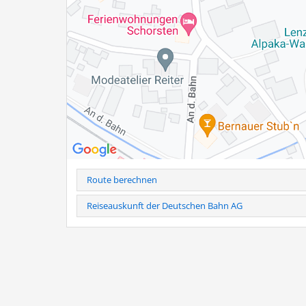
Familie Hogger
Baumannstr. 9 a
83233 Bernau am Chiemsee
Tel.: 0160-941 899 03
Hinweis
: Telefonische Anmeldung erforderlich unter Tel
Bei kurzfristiger Stornierung (24h vorher) und Nichtersch
Weitere Infos als PDF
Route berechnen
Reiseauskunft der Deutschen Bahn AG