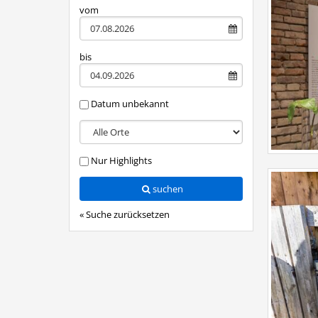
characters
vom
for
results.
bis
Datum unbekannt
Nur Highlights
suchen
« Suche zurücksetzen