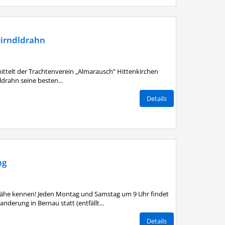
Dirndldrahn
mittelt der Trachtenverein „Almarausch” Hittenkirchen
drahn seine besten...
Details
ng
Nähe kennen! Jeden Montag und Samstag um 9 Uhr findet
derung in Bernau statt (entfällt...
Details