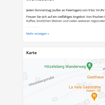
Jeden Donnerstag (außer an Feiertagen) von 9 bis 14 Uh
Freuen Sie sich auf ein vielfältiges Angebot: Von frisch
Kaffee, köstlichen Weinen und vielen weiteren regional
Kontakt:
Mehr anzeigen »
Wirtschaftsreferent Herr Sascha Klein, Tel. 08051 900913
Karte