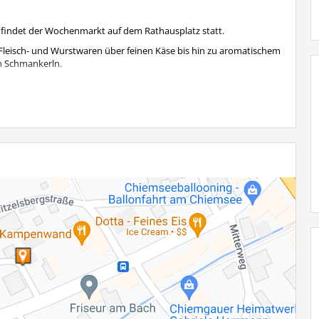
r findet der Wochenmarkt auf dem Rathausplatz statt.
en Fleisch- und Wurstwaren über feinen Käse bis hin zu aromatischem
en Schmankerln.
9