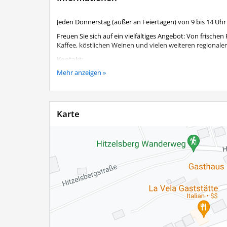
Jeden Donnerstag (außer an Feiertagen) von 9 bis 14 Uh
Freuen Sie sich auf ein vielfältiges Angebot: Von frisch
Kaffee, köstlichen Weinen und vielen weiteren regional
Kontakt:
Mehr anzeigen »
Wirtschaftsreferent Herr Sascha Klein, Tel. 08051 900913
Karte