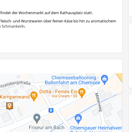
r findet der Wochenmarkt auf dem Rathausplatz statt.
en Fleisch- und Wurstwaren über feinen Käse bis hin zu aromatischem
en Schmankerln.
9