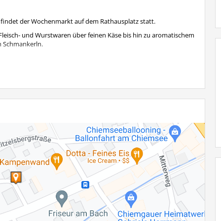
r findet der Wochenmarkt auf dem Rathausplatz statt.
en Fleisch- und Wurstwaren über feinen Käse bis hin zu aromatischem
en Schmankerln.
9