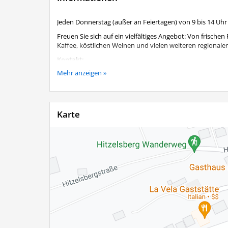
Jeden Donnerstag (außer an Feiertagen) von 9 bis 14 Uh
Freuen Sie sich auf ein vielfältiges Angebot: Von frisch
Kaffee, köstlichen Weinen und vielen weiteren regional
Kontakt:
Mehr anzeigen »
Wirtschaftsreferent Herr Sascha Klein, Tel. 08051 900913
Karte