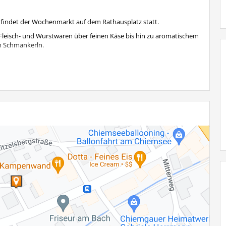
r findet der Wochenmarkt auf dem Rathausplatz statt.
en Fleisch- und Wurstwaren über feinen Käse bis hin zu aromatischem
en Schmankerln.
9