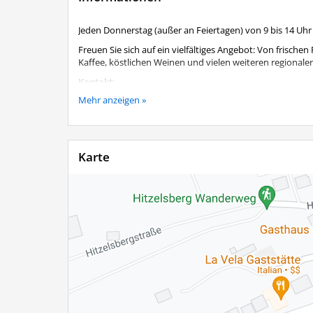
Jeden Donnerstag (außer an Feiertagen) von 9 bis 14 Uh
Freuen Sie sich auf ein vielfältiges Angebot: Von frisch
Kaffee, köstlichen Weinen und vielen weiteren regional
Kontakt:
Mehr anzeigen »
Wirtschaftsreferent Herr Sascha Klein, Tel. 08051 900913
Karte