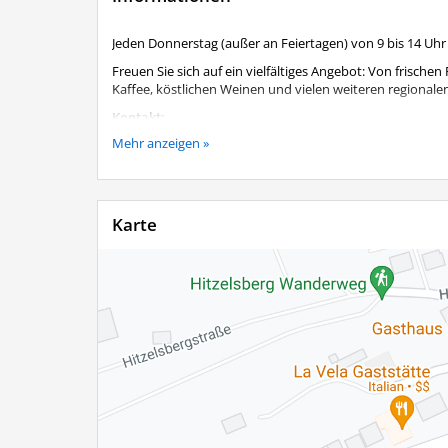
Jeden Donnerstag (außer an Feiertagen) von 9 bis 14 Uh
Freuen Sie sich auf ein vielfältiges Angebot: Von frisch
Kaffee, köstlichen Weinen und vielen weiteren regional
Kontakt:
Mehr anzeigen »
Wirtschaftsreferent Herr Sascha Klein, Tel. 08051 900913
Karte