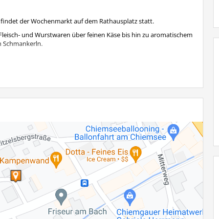
r findet der Wochenmarkt auf dem Rathausplatz statt.
en Fleisch- und Wurstwaren über feinen Käse bis hin zu aromatischem
en Schmankerln.
9