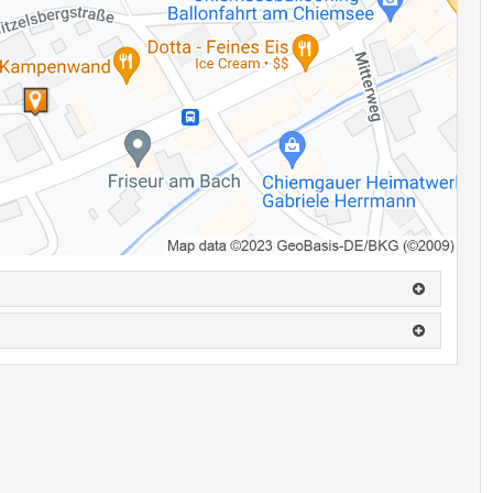
nende Hintergrundinformationen geben Einblicke in die Entstehung
ährend der regulären Öffnungszeiten des Rathauses kostenlos