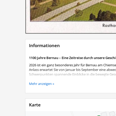
Informationen
1100 Jahre Bernau – Eine Zeitreise durch unsere Gesch
2026 ist ein ganz besonderes Jahr für Bernau am Chiemse
Anlass erwartet Sie von Januar bis September eine abwe
Schwerpunkten spannende Einblicke in die bewegte Gesch
Begeben Sie sich auf eine Zeitreise von den Anfängen b
Mehr anzeigen »
Perspektiven. Die Ausstellung verändert sich im Laufe d
wiederholter Besuch lohnt sich also.
Aktuelles Ausstellungsthema
Karte
Reichsautobahn und Rasthaus - Entstehung und Anfan
und Mobilität. Doch wie entstand die Reichsautobahn, un
jährigen Gemeindejubiläums widmet sich die aktuelle A