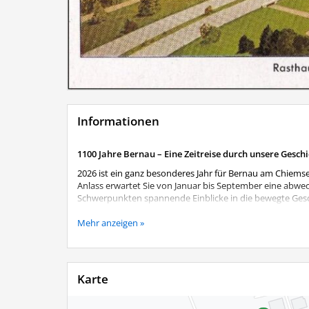
Informationen
1100 Jahre Bernau – Eine Zeitreise durch unsere Gesch
2026 ist ein ganz besonderes Jahr für Bernau am Chiemse
Anlass erwartet Sie von Januar bis September eine abwe
Schwerpunkten spannende Einblicke in die bewegte Gesch
Begeben Sie sich auf eine Zeitreise von den Anfängen b
Mehr anzeigen »
Perspektiven. Die Ausstellung verändert sich im Laufe d
wiederholter Besuch lohnt sich also.
Aktuelles Ausstellungsthema
Karte
Reichsautobahn und Rasthaus - Entstehung und Anfan
und Mobilität. Doch wie entstand die Reichsautobahn, un
jährigen Gemeindejubiläums widmet sich die aktuelle A