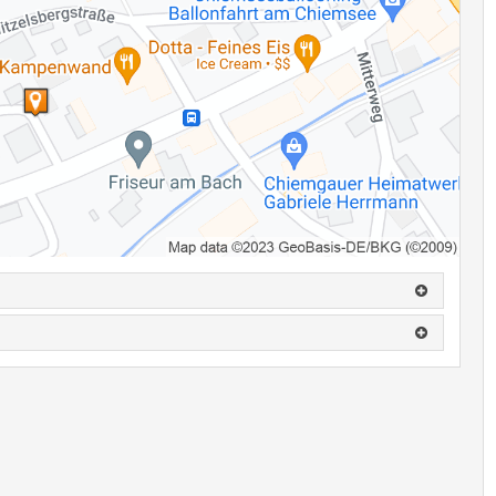
nende Hintergrundinformationen geben Einblicke in die Entstehung
ährend der regulären Öffnungszeiten des Rathauses kostenlos