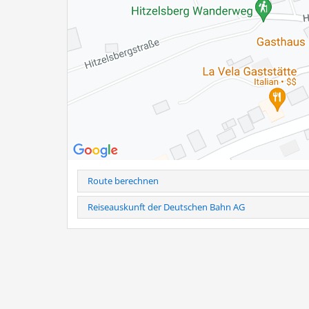
Bernauer Rasthauses. Historische Fotografien und span
und die ersten Jahre.
Die Ausstellungsreihe ist noch bis zum 11. September w
zugänglich.
Weitere Infos als PDF
Route berechnen
Reiseauskunft der Deutschen Bahn AG